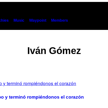
hies
Music
Waypoint
Members
Iván Gómez
po y terminó rompiéndonos el corazón