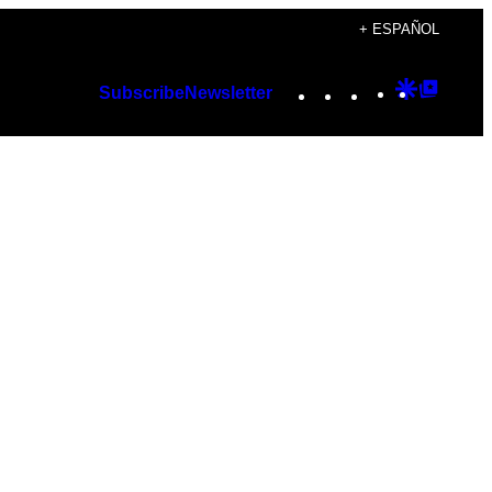
+ ESPAÑOL
Instagram
TikTok
YouTube
Google
Googl
Subscribe
Newsletter
Discover
Top
Posts