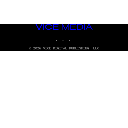
VICE
MEDIA
INSTAGRAM
TIKTOK
YOUTUBE
© 2026 VICE DIGITAL PUBLISHING, LLC