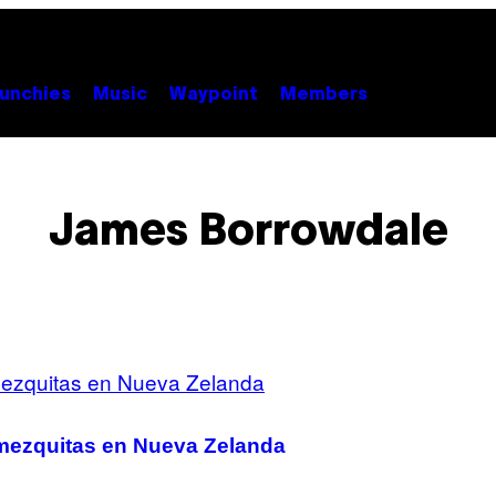
unchies
Music
Waypoint
Members
James Borrowdale
 mezquitas en Nueva Zelanda