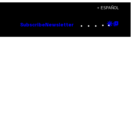
+ ESPAÑOL
Instagram
TikTok
YouTube
Google
Goog
Subscribe
Newsletter
Discove
Top
Posts