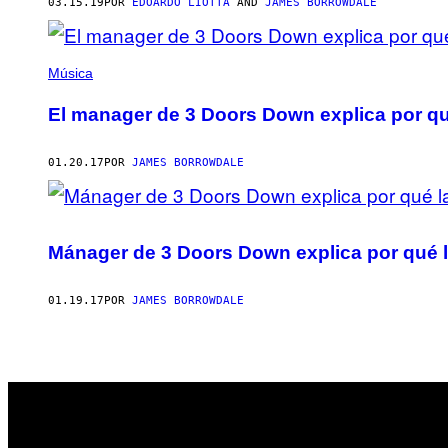
AUTHOR
03.15.19
POR
EDOARDO LIOTTA
AND
JAMES BORROWDALE
Música
El manager de 3 Doors Down explica por qu
01.20.17
POR
JAMES BORROWDALE
Mánager de 3 Doors Down explica por qué l
01.19.17
POR
JAMES BORROWDALE