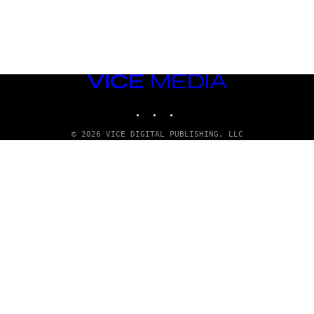
VICE
MEDIA
INSTAGRAM
TIKTOK
YOUTUBE
© 2026 VICE DIGITAL PUBLISHING, LLC