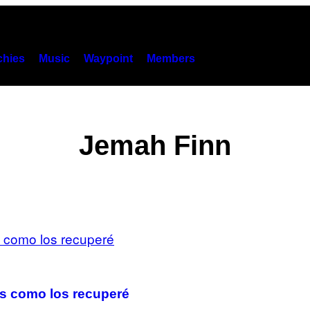
hies
Music
Waypoint
Members
Jemah Finn
es como los recuperé