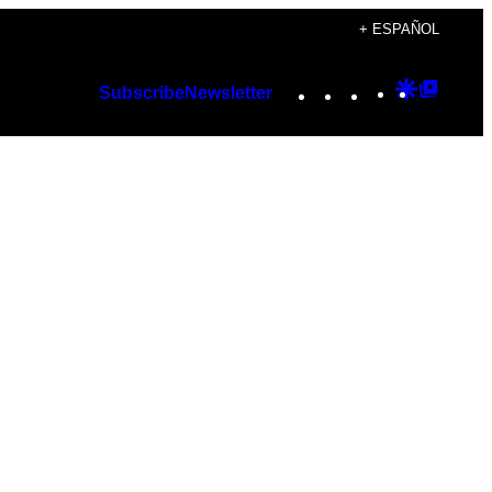
+ ESPAÑOL
Instagram
TikTok
YouTube
Google
Googl
Subscribe
Newsletter
Discover
Top
Posts