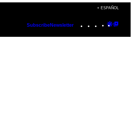
+ ESPAÑOL
Instagram
TikTok
YouTube
Google
Googl
Subscribe
Newsletter
Discover
Top
Posts