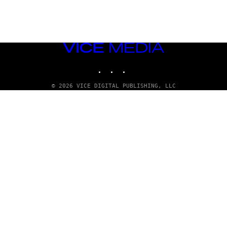
VICE
MEDIA
INSTAGRAM
TIKTOK
YOUTUBE
© 2026 VICE DIGITAL PUBLISHING, LLC