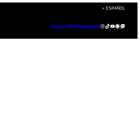
+ ESPAÑOL
Instagram
TikTok
YouTube
Google Discover
Google Top Posts
Subscribe
Newsletter