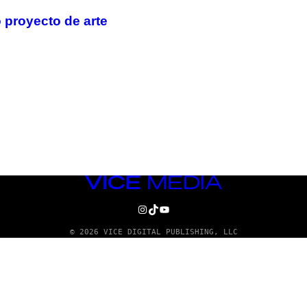
 proyecto de arte
VICE
MEDIA
INSTAGRAM
TIKTOK
YOUTUBE
© 2026 VICE DIGITAL PUBLISHING, LLC