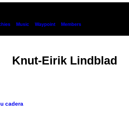
hies
Music
Waypoint
Members
Knut-Eirik Lindblad
su cadera