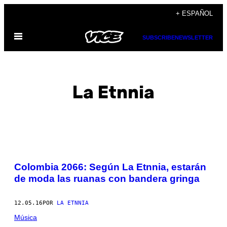
Saltar
+ ESPAÑOL
al
Abrir
contenido
SUBSCRIBE
NEWSLETTER
Menú
La Etnnia
POSTS
Colombia 2066: Según La Etnnia, estarán
BY
de moda las ruanas con bandera gringa
THIS
12.05.16
POR
LA ETNNIA
AUTHOR
Música