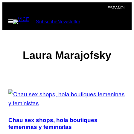
Saltar
+ ESPAÑOL
al
Abrir
Subscribe
Newsletter
contenido
Menú
Laura Marajofsky
POSTS
BY
THIS
Chau sex shops, hola boutiques
AUTHOR
femeninas y feministas