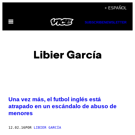
Saltar
+ ESPAÑOL
al
Abrir
contenido
SUBSCRIBE
NEWSLETTER
Menú
Libier García
POSTS
Una vez más, el futbol inglés está
BY
atrapado en un escándalo de abuso de
menores
THIS
AUTHOR
12.02.16
POR
LIBIER GARCÍA