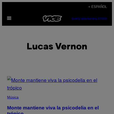
Saltar
+ ESPAÑOL
al
Abrir
contenido
SUBSCRIBE
NEWSLETTER
Menú
Lucas Vernon
POSTS
BY
THIS
Música
AUTHOR
Monte mantiene viva la psicodelia en el
trópico