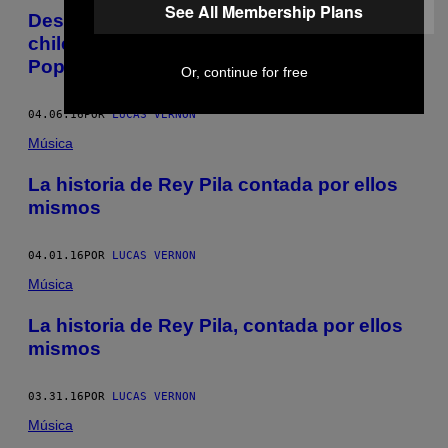
See All Membership Plans
Descubre la nueva generación de pop
chileno con el nuevo compilado ‘NMC:
Pop de guitarras’
Or, continue for free
04.06.16
POR
LUCAS VERNON
Música
La historia de Rey Pila contada por ellos
mismos
04.01.16
POR
LUCAS VERNON
Música
La historia de Rey Pila, contada por ellos
mismos
03.31.16
POR
LUCAS VERNON
Música