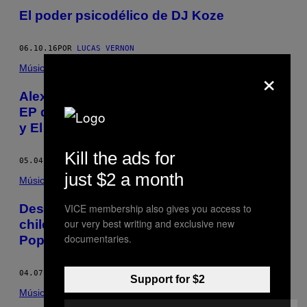
El poder psicodélico de DJ Koze
06.10.16
POR
LUCAS VERNON
×
Música
Alex Ferreira nos platicó sobre su nuevo
EP de merengue y bachata, ‘Alex Ferreira
y El Frente Caribe’
Kill the ads for
05.04.16
POR
LUCAS VERNON
just $2 a month
Música
VICE membership also gives you access to
Descubre la nueva generación de pop
our very best writing and exclusive new
chileno con el nuevo compilado ‘NMC:
documentaries.
Pop de guitarras’
04.07.16
POR
LUCAS VERNON
Support for $2
Música