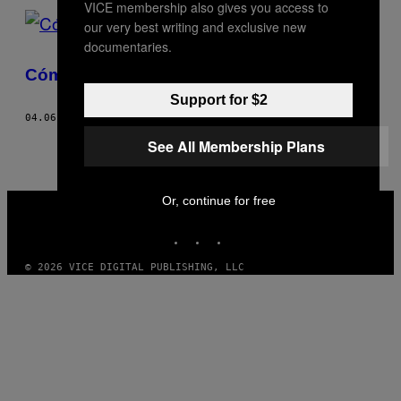
VICE membership also gives you access to
our very best writing and exclusive new
documentaries.
Cómo convertirse en una ‘squirter’
Support for $2
04.06.17
POR
MARÍA PASIÓN
AND
BARANDA PONS
See All Membership Plans
VICE
Or, continue for free
MEDIA
INSTAGRAM
TIKTOK
YOUTUBE
© 2026 VICE DIGITAL PUBLISHING, LLC