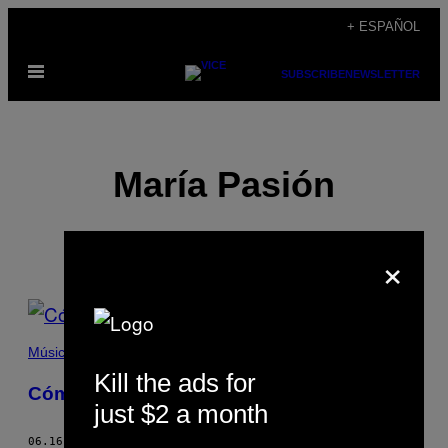
Saltar
+ ESPAÑOL
al
Abrir
contenido
SUBSCRIBE
NEWSLETTER
Menú
María Pasión
×
POSTS
BY
Música
Kill the ads for
THIS
Cómo convertirse en una ‘squirter’
just $2 a month
AUTHOR
06.16.17
POR
MARÍA PASIÓN