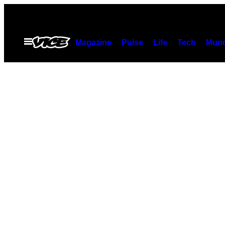
Saltar
al
contenido
Abrir
Magazine
Pulse
Life
Tech
Munc
Menú