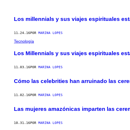
POSTS
Los millennials y sus viajes espirituales e
BY
THIS
11.24.16
POR
MARINA LOPES
Tecnología
AUTHOR
Los Millennials y sus viajes espirituales e
11.03.16
POR
MARINA LOPES
Cómo las celebrities han arruinado las ce
11.02.16
POR
MARINA LOPES
Las mujeres amazónicas imparten las cere
10.31.16
POR
MARINA LOPES