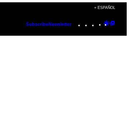
+ ESPAÑOL
Instagram
TikTok
YouTube
Google
Googl
Subscribe
Newsletter
Discover
Top
Posts