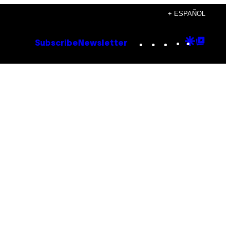
+ ESPAÑOL
Instagram
TikTok
YouTube
Google
Goog
Subscribe
Newsletter
Discove
Top
Posts