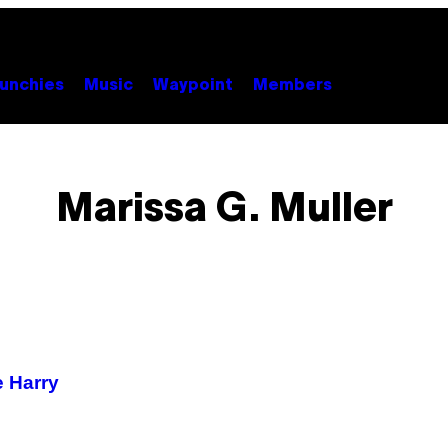
unchies
Music
Waypoint
Members
Marissa G. Muller
e Harry