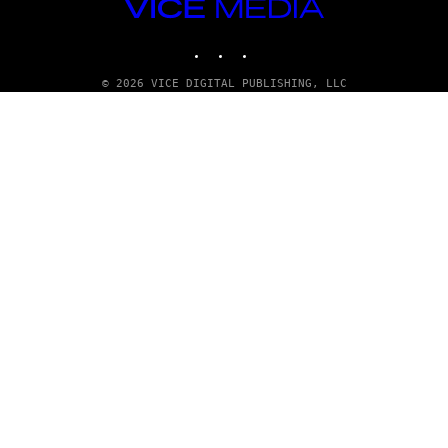
VICE
MEDIA
INSTAGRAM
TIKTOK
YOUTUBE
© 2026 VICE DIGITAL PUBLISHING, LLC