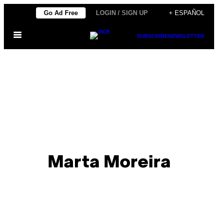
Saltar
Go Ad Free
LOGIN / SIGN UP
+ ESPAÑOL
al
Abrir
contenido
SUBSCRIBE
NEWSLETTER
Menú
Marta Moreira