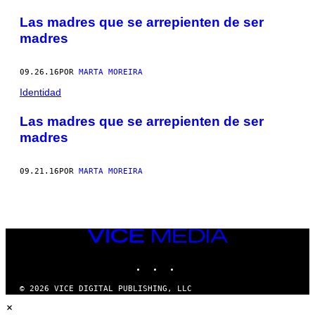
POSTS
Las madres que se arrepienten de ser
BY
madres
THIS
09.26.16
POR
MARTA MOREIRA
AUTHOR
Identidad
Las madres que se arrepienten de ser
madres
09.21.16
POR
MARTA MOREIRA
VICE
MEDIA
INSTAGRAM
TIKTOK
YOUTUBE
© 2026 VICE DIGITAL PUBLISHING, LLC
×