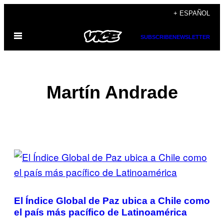
Saltar
+ ESPAÑOL
al
Abrir
contenido
SUBSCRIBE
NEWSLETTER
Menú
Martín Andrade
POSTS
BY
THIS
El Índice Global de Paz ubica a Chile como
AUTHOR
el país más pacífico de Latinoamérica