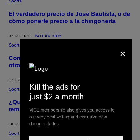
Sports
El verdadero precio de José Bautista, o de
cómo ponerle precio a la chingonería
02.29.16
POR
MATTHEW KORY
×
Sports
Con David Price, los Red Sox están en
otro nivel
12.02.15
POR
MATTHEW KORY
Kill the ads for
Sports
just $2 a month
¿Qué tan lejos llegará la inusual
temporada de los Rangers?
VICE membership also gives you access to
our very best writing and exclusive new
documentaries.
10.09.15
POR
MATTHEW KORY
Sports