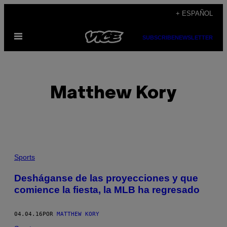
Saltar
+ ESPAÑOL
al
Abrir
contenido
SUBSCRIBE
NEWSLETTER
Menú
Matthew Kory
POSTS
Sports
BY
Desháganse de las proyecciones y que
comience la fiesta, la MLB ha regresado
THIS
AUTHOR
04.04.16
POR
MATTHEW KORY