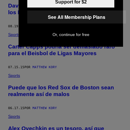
Support for $2
Dave Dombrowski y el fin (y principio) de
los Red Sox
See All Membership Plans
08.19.15
POR
MATTHEW KORY
Or, continue for free
Sports
Carter Capps podría ser demasiado raro
para el Beisbol de Ligas Mayores
07.15.15
POR
MATTHEW KORY
Sports
Puede que los Red Sox de Boston sean
realmente así de malos
06.17.15
POR
MATTHEW KORY
Sports
Alex Ovechkin es un tesoro, así que