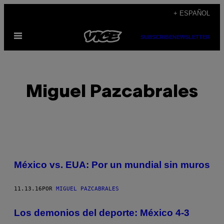
Saltar
+ ESPAÑOL
al
Abrir
contenido
SUBSCRIBE
NEWSLETTER
Menú
Miguel Pazcabrales
POSTS
México vs. EUA: Por un mundial sin muros
BY
11.13.16
POR
MIGUEL PAZCABRALES
THIS
AUTHOR
Los demonios del deporte: México 4-3