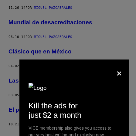
11.26.14
POR
MIGUEL PAZCABRALES
Mundial de desacreditaciones
06.10.14
POR
MIGUEL PAZCABRALES
Clásico que en México
×
04.02.14
POR
MIGUEL PAZCABRALES
Las virtudes del ‘Piojo’
03.05.14
POR
MIGUEL PAZCABRALES
Kill the ads for
El poder detrás de la Selección Mexicana
just $2 a month
10.21.13
POR
MIGUEL PAZCABRALES
VICE membership also gives you access to
our very best writing and exclusive new