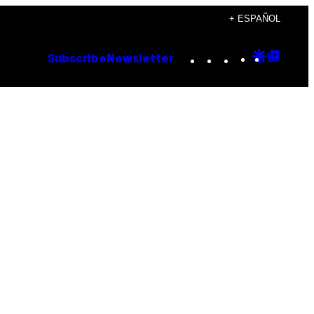
+ ESPAÑOL
Instagram
TikTok
YouTube
Google
Goog
Subscribe
Newsletter
Discove
Top
Posts