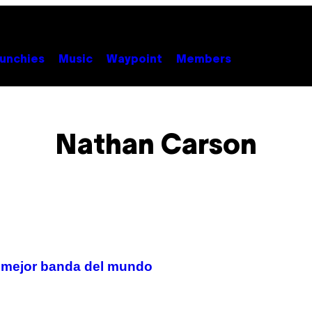
unchies
Music
Waypoint
Members
Nathan Carson
a mejor banda del mundo