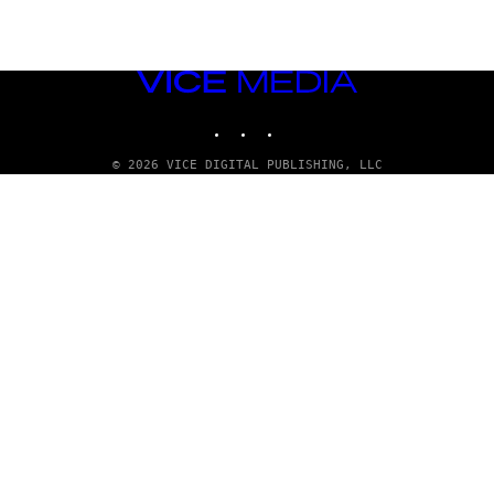
VICE
MEDIA
INSTAGRAM
TIKTOK
YOUTUBE
© 2026 VICE DIGITAL PUBLISHING, LLC