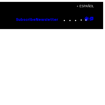
+ ESPAÑOL
Instagram
TikTok
YouTube
Google
Goog
Subscribe
Newsletter
Discove
Top
Posts