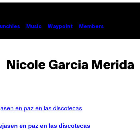
unchies
Music
Waypoint
Members
Nicole Garcia Merida
dejasen en paz en las discotecas