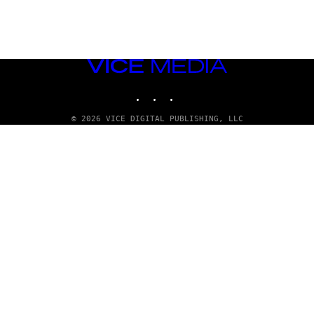
VICE
MEDIA
INSTAGRAM
TIKTOK
YOUTUBE
© 2026 VICE DIGITAL PUBLISHING, LLC