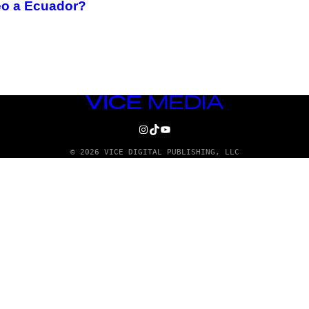
leo a Ecuador?
VICE
MEDIA
INSTAGRAM
TIKTOK
YOUTUBE
© 2026 VICE DIGITAL PUBLISHING, LLC