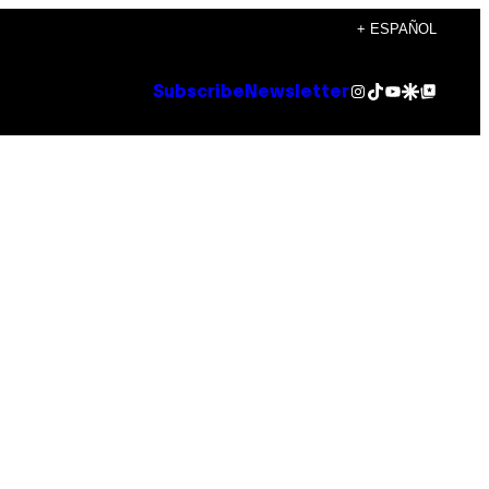
+ ESPAÑOL
Instagram
TikTok
YouTube
Google Discover
Google Top Posts
Subscribe
Newsletter