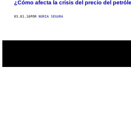
AUTHOR
¿Cómo afecta la crisis del precio del petró
03.01.16
POR
NÚRIA SEGURA