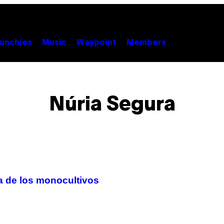
unchies
Music
Waypoint
Members
Núria Segura
a de los monocultivos