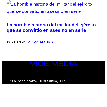
POSTS
BY
THIS
La horrible historia del militar del ejército
AUTHOR
que se convirtió en asesino en serie
10.04.17
POR
PATRICK LEJTENYI
VICE
MEDIA
INSTAGRAM
TIKTOK
YOUTUBE
© 2026 VICE DIGITAL PUBLISHING, LLC