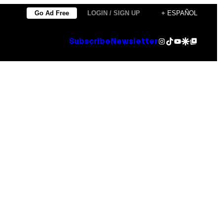
Go Ad Free
LOGIN / SIGN UP
+ ESPAÑOL
Instagram
TikTok
YouTube
Google Discover
Google Top Posts
Subscribe
Newsletter