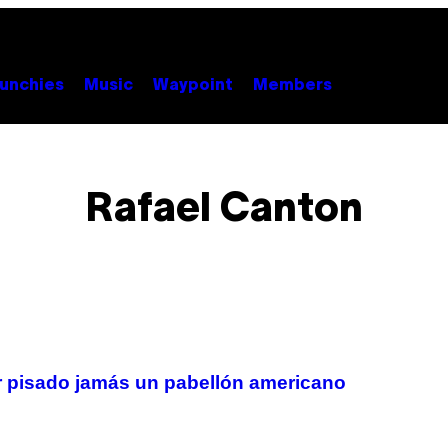
unchies
Music
Waypoint
Members
Rafael Canton
r pisado jamás un pabellón americano