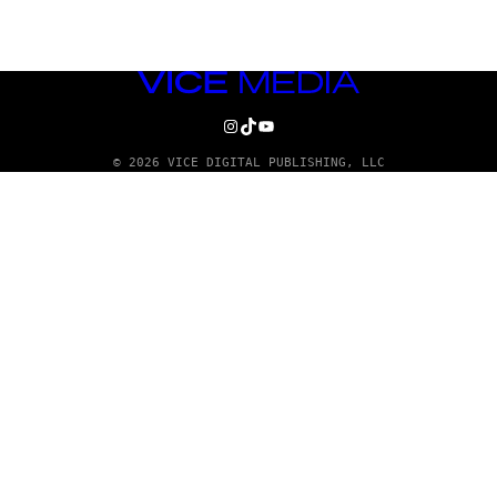
VICE
MEDIA
INSTAGRAM
TIKTOK
YOUTUBE
© 2026 VICE DIGITAL PUBLISHING, LLC