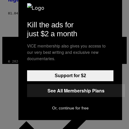
01.04.21
POR
RUSTAM SINGH
Kill the ads for
just $2 a month
VICE
MEDIA
VICE membership also gives you access to
INSTAGRAM
TIKTOK
YOUTUBE
our very best writing and exclusive new
documentaries.
© 2026 VICE DIGITAL PUBLISHING, LLC
Support for $2
See All Membership Plans
Or, continue for free