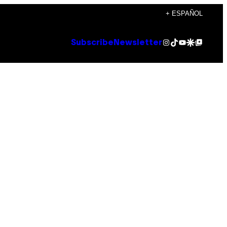
+ ESPAÑOL
Instagram
TikTok
YouTube
Google Discover
Google Top Posts
Subscribe
Newsletter