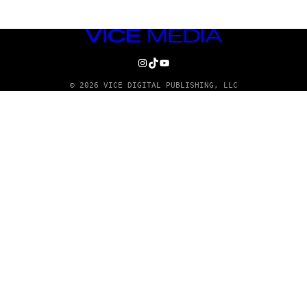
VICE
MEDIA
INSTAGRAM
TIKTOK
YOUTUBE
© 2026 VICE DIGITAL PUBLISHING, LLC