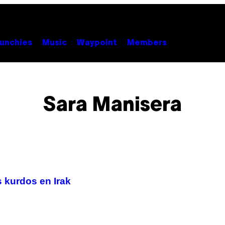
unchies
Music
Waypoint
Members
Sara Manisera
s kurdos en Irak