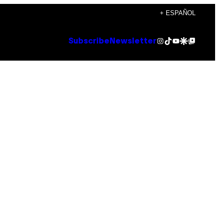
+ ESPAÑOL
Instagram
TikTok
YouTube
Google Discover
Google Top Posts
Subscribe
Newsletter