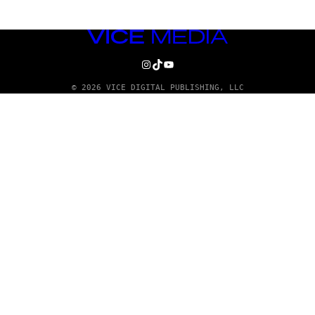
VICE
MEDIA
INSTAGRAM
TIKTOK
YOUTUBE
© 2026 VICE DIGITAL PUBLISHING, LLC