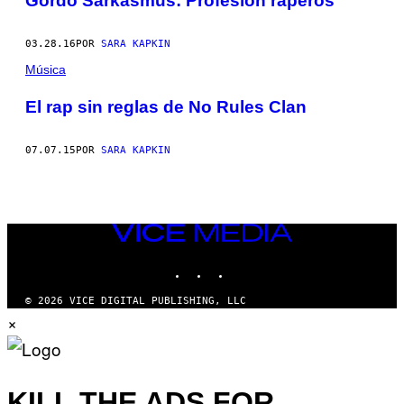
Gordo Sarkasmus: Profesión raperos
03.28.16
POR
SARA KAPKIN
Música
El rap sin reglas de No Rules Clan
07.07.15
POR
SARA KAPKIN
VICE
MEDIA
INSTAGRAM
TIKTOK
YOUTUBE
© 2026 VICE DIGITAL PUBLISHING, LLC
×
KILL THE ADS FOR