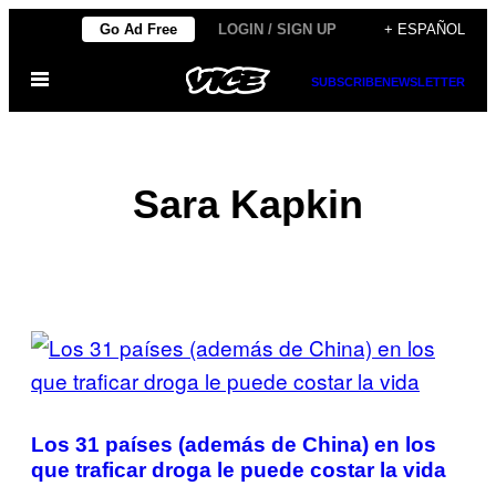
Saltar
Go Ad Free
LOGIN / SIGN UP
+ ESPAÑOL
al
Abrir
contenido
SUBSCRIBE
NEWSLETTER
Menú
Sara Kapkin
POSTS
BY
THIS
Los 31 países (además de China) en los
AUTHOR
que traficar droga le puede costar la vida