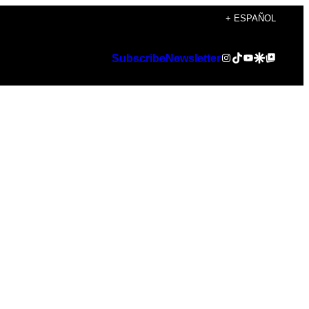
+ ESPAÑOL
Instagram
TikTok
YouTube
Google Discover
Google Top Posts
Subscribe
Newsletter