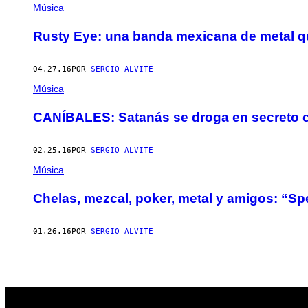
AUTHOR
Música
Rusty Eye: una banda mexicana de metal qu
04.27.16
POR
SERGIO ALVITE
Música
CANÍBALES: Satanás se droga en secreto c
02.25.16
POR
SERGIO ALVITE
Música
Chelas, mezcal, poker, metal y amigos: “Sp
01.26.16
POR
SERGIO ALVITE