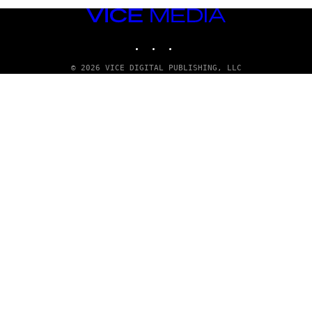
VICE
MEDIA
INSTAGRAM
TIKTOK
YOUTUBE
© 2026 VICE DIGITAL PUBLISHING, LLC