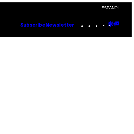
+ ESPAÑOL
Instagram
TikTok
YouTube
Google
Goog
Subscribe
Newsletter
Discove
Top
Posts