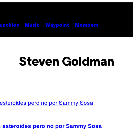
unchies
Music
Waypoint
Members
Steven Goldman
los esteroides pero no por Sammy Sosa