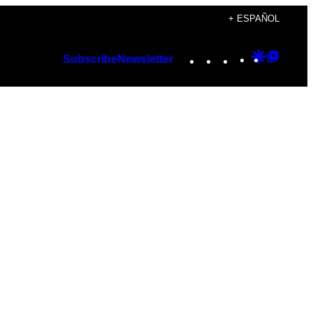
+ ESPAÑOL
Instagram
TikTok
YouTube
Google
Googl
Subscribe
Newsletter
Discover
Top
Posts