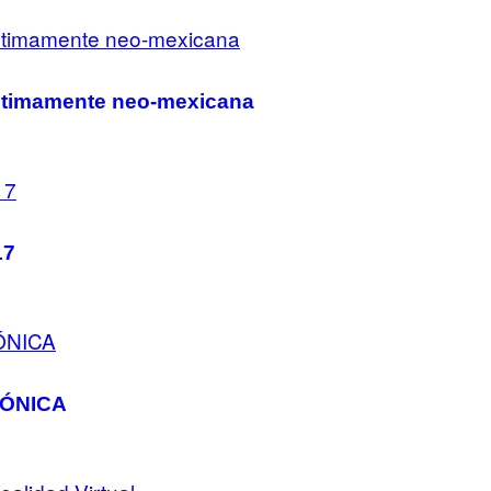
íntimamente neo-mexicana
17
ICÓNICA