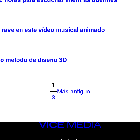
a rave en este vídeo musical animado
vo método de diseño 3D
1
Más antiguo
3
VICE
MEDIA
INSTAGRAM
TIKTOK
YOUTUBE