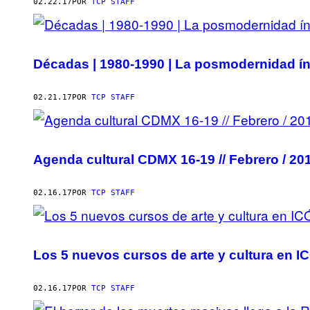
AUTHOR
02.22.17
POR
TCP STAFF
Décadas | 1980-1990 | La posmodernidad 
02.21.17
POR
TCP STAFF
Agenda cultural CDMX 16-19 // Febrero / 20
02.16.17
POR
TCP STAFF
Los 5 nuevos cursos de arte y cultura en 
02.16.17
POR
TCP STAFF