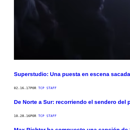
Superstudio: Una puesta en escena sacada
02.16.17
POR
TCP STAFF
De Norte a Sur: recorriendo el sendero del 
10.28.16
POR
TCP STAFF
Max Richter ha compuesto una canción de 