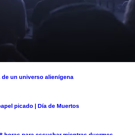
 de un universo alienígena
papel picado | Día de Muertos
8 horas para escuchar mientras duermes