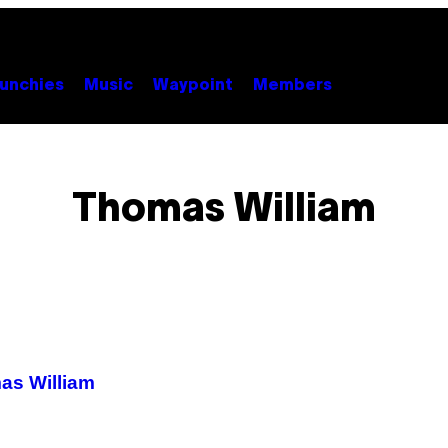
unchies
Music
Waypoint
Members
Thomas William
as William