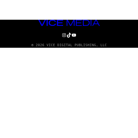
VICE
MEDIA
INSTAGRAM
TIKTOK
YOUTUBE
© 2026 VICE DIGITAL PUBLISHING, LLC