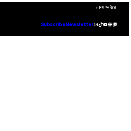
+ ESPAÑOL
Instagram
TikTok
YouTube
Google Discover
Google Top Posts
Subscribe
Newsletter