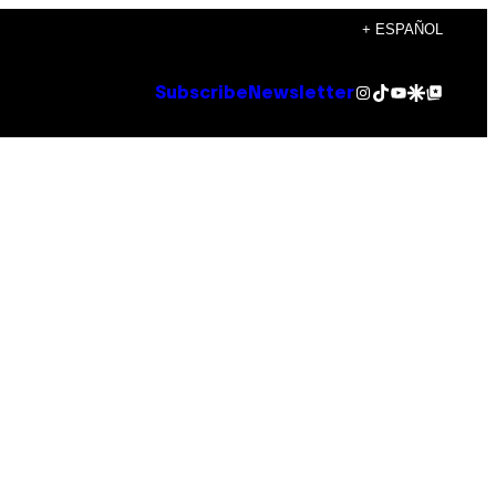
+ ESPAÑOL
Instagram
TikTok
YouTube
Google Discover
Google Top Posts
Subscribe
Newsletter