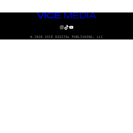
VICE
MEDIA
INSTAGRAM
TIKTOK
YOUTUBE
© 2026 VICE DIGITAL PUBLISHING, LLC