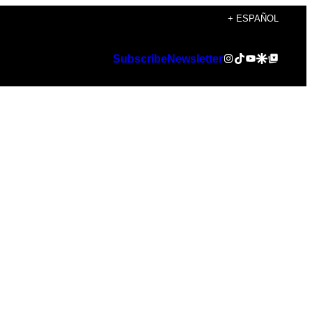
+ ESPAÑOL
Instagram
TikTok
YouTube
Google Discover
Google Top Posts
Subscribe
Newsletter