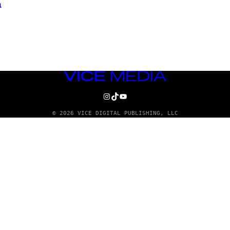
a
VICE
MEDIA
INSTAGRAM
TIKTOK
YOUTUBE
© 2026 VICE DIGITAL PUBLISHING, LLC