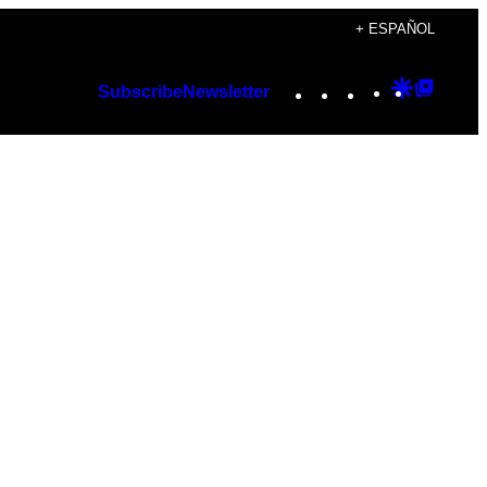
+ ESPAÑOL
Instagram
TikTok
YouTube
Google
Googl
Subscribe
Newsletter
Discover
Top
Posts