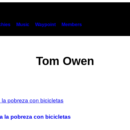
hies
Music
Waypoint
Members
Tom Owen
 la pobreza con bicicletas