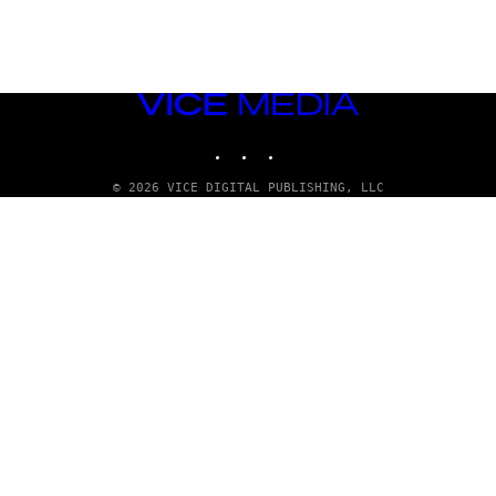
VICE
MEDIA
INSTAGRAM
TIKTOK
YOUTUBE
© 2026 VICE DIGITAL PUBLISHING, LLC