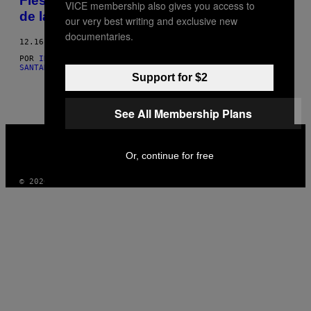
Fiestas Bomba: Fotos de la escena queer
VICE membership also gives you access to
de la Ciudad de México
our very best writing and exclusive new
documentaries.
12.16.15
POR
IRVING CABELLO; TEXTO POR VÍCTOR SANTANA
AND
VÍCTOR
SANTANA
Support for $2
See All Membership Plans
VICE
MEDIA
Or, continue for free
INSTAGRAM
TIKTOK
YOUTUBE
© 2026 VICE DIGITAL PUBLISHING, LLC