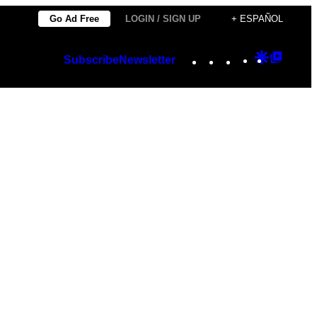
Go Ad Free
LOGIN / SIGN UP
+ ESPAÑOL
Instagram
TikTok
YouTube
Google
Googl
Subscribe
Newsletter
Discover
Top
Posts