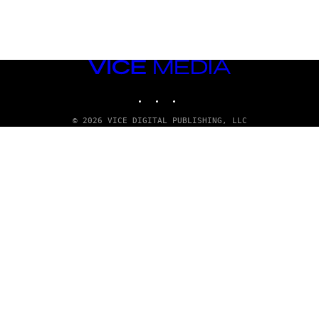
VICE
MEDIA
INSTAGRAM
TIKTOK
YOUTUBE
© 2026 VICE DIGITAL PUBLISHING, LLC