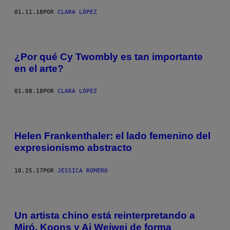
01.11.18
POR
CLARA LÓPEZ
¿Por qué Cy Twombly es tan importante
en el arte?
01.08.18
POR
CLARA LÓPEZ
Helen Frankenthaler: el lado femenino del
expresionismo abstracto
10.25.17
POR
JESSICA ROMERO
Un artista chino está reinterpretando a
Miró, Koons y Ai Weiwei de forma