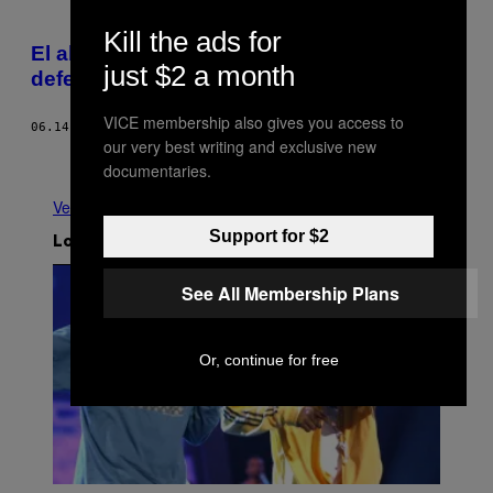
Kill the ads for
El abstracto como la rebelión del arte: una
just $2 a month
defensa
VICE membership also gives you access to
06.14.17
POR
SERGIO PÉREZ GAVILÁN
our very best writing and exclusive new
Más antiguo
documentaries.
Ver todo
Support for $2
Lo más reciente
See All Membership Plans
Or, continue for free