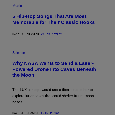
(
P
Music
H
O
5 Hip-Hop Songs That Are Most
T
O
Memorable for Their Classic Hooks
B
Y
S
HACE 2 HORAS
POR
CALEB CATLIN
T
E
V
E
P
G
H
Science
R
O
A
T
Why NASA Wants to Send a Laser-
N
O
I
:
Powered Drone Into Caves Beneath
T
N
the Moon
Z
A
/
S
W
A
I
;
The LUX concept would use a fiber-optic tether to
R
D
E
R
explore lunar caves that could shelter future moon
I
P
M
bases.
I
A
X
G
E
E
HACE 3 HORAS
POR
LUIS PRADA
L