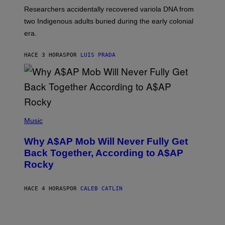
G
O
Researchers accidentally recovered variola DNA from
E
L
S
D
two Indigenous adults buried during the early colonial
E
era.
R
C
H
HACE 3 HORAS
POR
LUIS PRADA
I
L
E
A
N
M
U
M
(
M
P
Music
Y
H
T
O
H
Why A$AP Mob Will Never Fully Get
T
A
O
Back Together, According to A$AP
N
B
T
Rocky
Y
H
N
O
O
S
A
HACE 4 HORAS
POR
CALEB CATLIN
E
M
I
G
N
A
Q
L
U
A