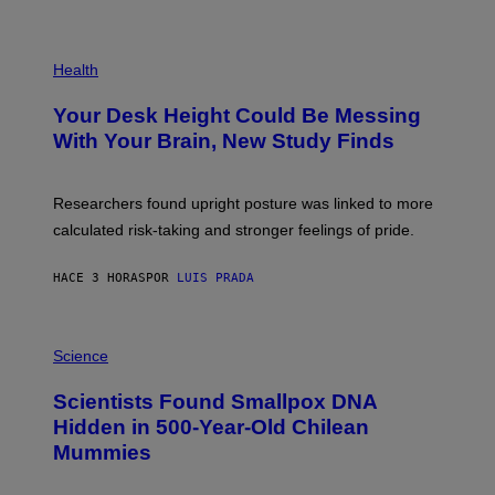
)
/
G
E
P
T
H
Health
T
O
Y
T
I
Your Desk Height Could Be Messing
O
M
:
With Your Brain, New Study Finds
A
B
G
A
E
T
S
U
Researchers found upright posture was linked to more
H
calculated risk-taking and stronger feelings of pride.
A
N
T
HACE 3 HORAS
POR
LUIS PRADA
O
K
E
R
A
/
M
Science
G
U
E
C
Scientists Found Smallpox DNA
T
H
T
,
Hidden in 500-Year-Old Chilean
Y
M
I
Mummies
U
M
C
A
H