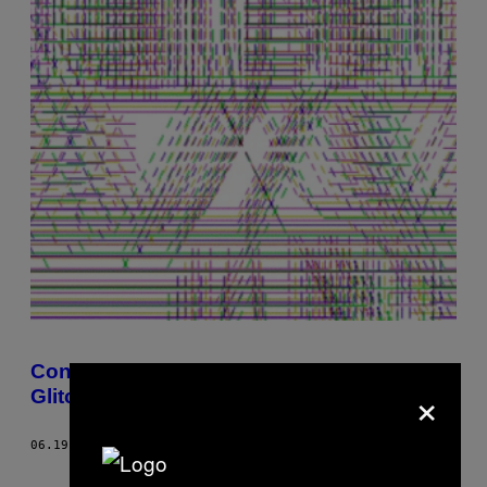
Confunde tu mente con un paquete de 10
×
Glitch-Art GIFs
06.19.17
POR
SERGIO PÉREZ GAVILÁN