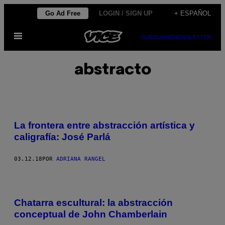
Saltar
Go Ad Free
LOGIN / SIGN UP
+ ESPAÑOL
al
Abrir
contenido
SUBSCRIBE
NEWSLETTER
Menú
abstracto
La frontera entre abstracción artística y
caligrafía: José Parlá
03.12.18
POR
ADRIANA RANGEL
Chatarra escultural: la abstracción
conceptual de John Chamberlain