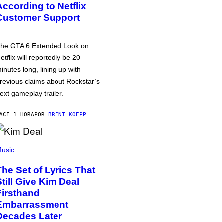
According to Netflix
Customer Support
he GTA 6 Extended Look on
etflix will reportedly be 20
inutes long, lining up with
revious claims about Rockstar’s
ext gameplay trailer.
ACE 1 HORA
POR
BRENT KOEPP
usic
The Set of Lyrics That
Still Give Kim Deal
Firsthand
Embarrassment
Decades Later