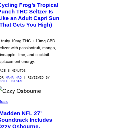
Cycling Frog’s Tropical
Punch THC Seltzer Is
Like an Adult Capri Sun
(That Gets You High)
 fruity 10mg THC + 10mg CBD
eltzer with passionfruit, mango,
ineapple, lime, and cocktail-
eplacement energy.
ACE 6 MINUTOS
POR
MAHA HAQ
| REVIEWED BY
SOLT USIGAN
usic
‘Madden NFL 27’
Soundtrack Includes
Ozzy Osbourne,