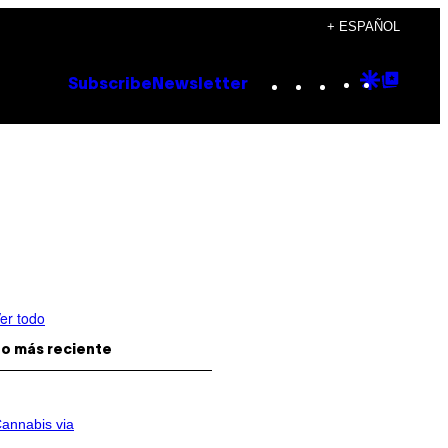
+ ESPAÑOL
Instagram
TikTok
YouTube
Google
Goog
Subscribe
Newsletter
Discove
Top
Posts
er todo
o más reciente
annabis via