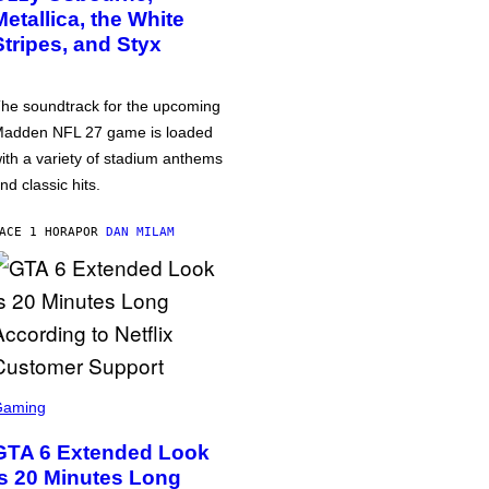
Metallica, the White
Stripes, and Styx
he soundtrack for the upcoming
adden NFL 27 game is loaded
ith a variety of stadium anthems
nd classic hits.
ACE 1 HORA
POR
DAN MILAM
Gaming
GTA 6 Extended Look
is 20 Minutes Long