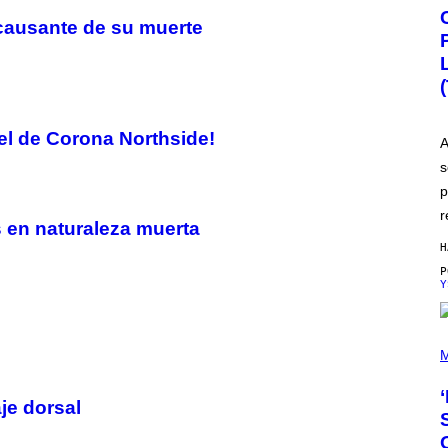
A
H
l causante de su muerte
A
Q
F
O
R
V
I
tel de Corona Northside!
C
A
E
s
p
r
s en naturaleza muerta
H
Y
P
H
M
O
T
O
je dorsal
B
Y
N