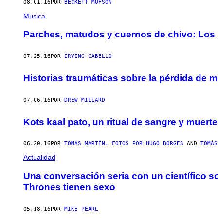
08.01.16
POR
BECKETT MUFSON
Música
Parches, matudos y cuernos de chivo: Los 
07.25.16
POR
IRVING CABELLO
Historias traumáticas sobre la pérdida de m
07.06.16
POR
DREW MILLARD
Kots kaal pato, un ritual de sangre y muert
06.20.16
POR
TOMÁS MARTÍN, FOTOS POR HUGO BORGES
AND
TOMÁS
Actualidad
Una conversación seria con un científico 
Thrones tienen sexo
05.18.16
POR
MIKE PEARL