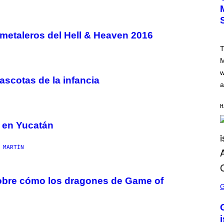
I
C
K
L
metaleros del Hell & Heaven 2016
A
H
T
A
M
M
/
w
G
ascotas de la infancia
E
a
T
T
Y
H
I
M
e en Yucatán
A
G
E
S
 MARTÍN
S
sobre cómo los dragones de Game of
C
R
E
E
N
S