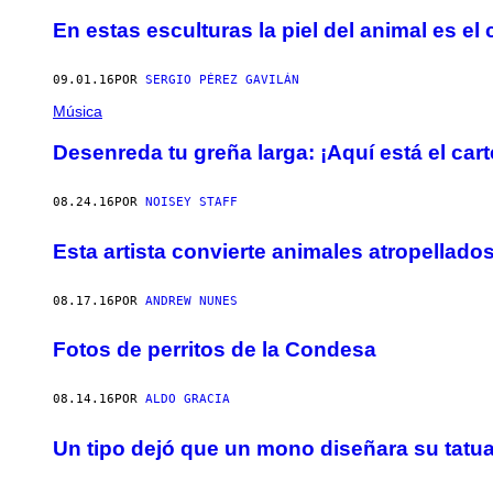
En estas esculturas la piel del animal es e
09.01.16
POR
SERGIO PÉREZ GAVILÁN
Música
Desenreda tu greña larga: ¡Aquí está el car
08.24.16
POR
NOISEY STAFF
Esta artista convierte animales atropellado
08.17.16
POR
ANDREW NUNES
Fotos de perritos de la Condesa
08.14.16
POR
ALDO GRACIA
Un tipo dejó que un mono diseñara su tatua