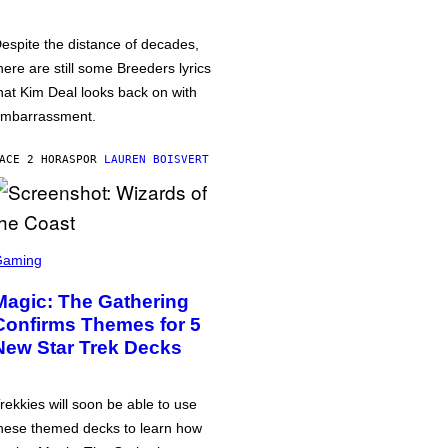
espite the distance of decades,
here are still some Breeders lyrics
hat Kim Deal looks back on with
mbarrassment.
ACE 2 HORAS
POR
LAUREN BOISVERT
Gaming
Magic: The Gathering
Confirms Themes for 5
New Star Trek Decks
rekkies will soon be able to use
hese themed decks to learn how