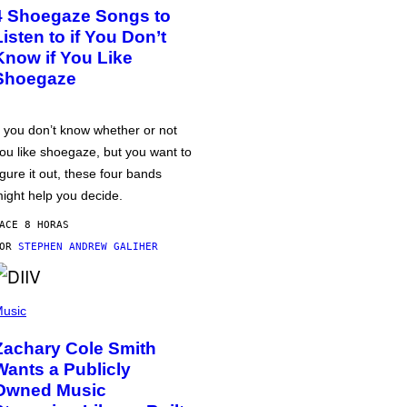
4 Shoegaze Songs to
Listen to if You Don’t
Know if You Like
Shoegaze
f you don’t know whether or not
ou like shoegaze, but you want to
igure it out, these four bands
ight help you decide.
ACE 8 HORAS
POR
STEPHEN ANDREW GALIHER
usic
Zachary Cole Smith
Wants a Publicly
Owned Music