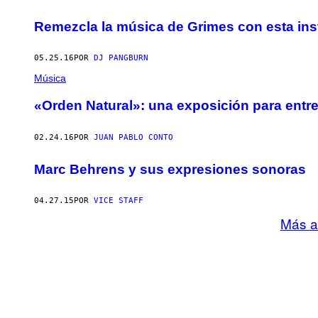
Remezcla la música de Grimes con esta inst
05.25.16
POR
DJ PANGBURN
Música
«Orden Natural»: una exposición para entr
02.24.16
POR
JUAN PABLO CONTO
Marc Behrens y sus expresiones sonoras
04.27.15
POR
VICE STAFF
Más a