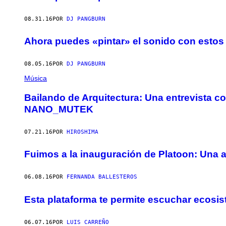
08.31.16
POR
DJ PANGBURN
Ahora puedes «pintar» el sonido con estos 
08.05.16
POR
DJ PANGBURN
Música
Bailando de Arquitectura: Una entrevista 
NANO_MUTEK
07.21.16
POR
HIROSHIMA
Fuimos a la inauguración de Platoon: Una a
06.08.16
POR
FERNANDA BALLESTEROS
Esta plataforma te permite escuchar ecosis
06.07.16
POR
LUIS CARREÑO