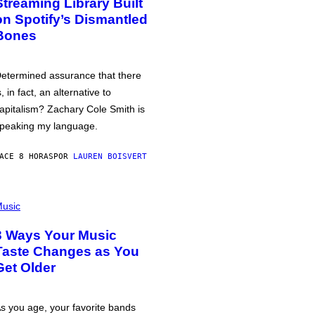
Streaming Library Built
on Spotify’s Dismantled
Bones
etermined assurance that there
s, in fact, an alternative to
apitalism? Zachary Cole Smith is
peaking my language.
ACE 8 HORAS
POR
LAUREN BOISVERT
usic
3 Ways Your Music
Taste Changes as You
Get Older
s you age, your favorite bands