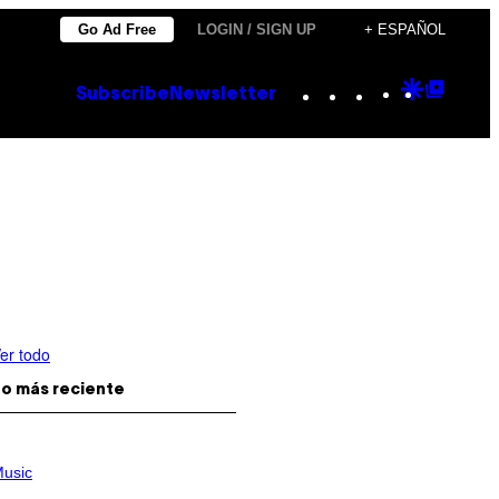
Go Ad Free
LOGIN / SIGN UP
+ ESPAÑOL
Instagram
TikTok
YouTube
Google
Goog
Subscribe
Newsletter
Discove
Top
Posts
er todo
o más reciente
usic