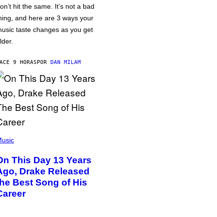
on’t hit the same. It’s not a bad
hing, and here are 3 ways your
usic taste changes as you get
lder.
ACE 9 HORAS
POR
DAN MILAM
usic
On This Day 13 Years
Ago, Drake Released
the Best Song of His
Career