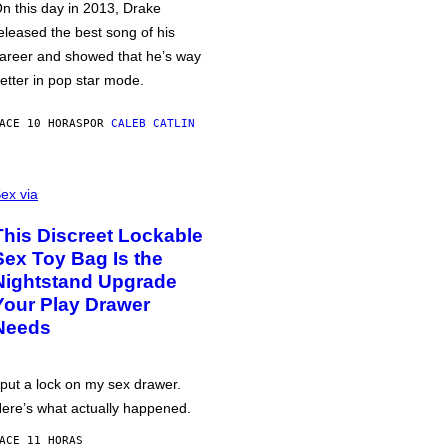
n this day in 2013, Drake
eleased the best song of his
areer and showed that he’s way
etter in pop star mode.
ACE 10 HORAS
POR
CALEB CATLIN
ex via
This Discreet Lockable
Sex Toy Bag Is the
Nightstand Upgrade
Your Play Drawer
Needs
 put a lock on my sex drawer.
ere’s what actually happened.
ACE 11 HORAS