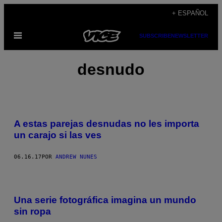
Saltar
+ ESPAÑOL
al
Abrir
SUBSCRIBE
NEWSLETTER
contenido
Menú
desnudo
A estas parejas desnudas no les importa
un carajo si las ves
06.16.17
POR
ANDREW NUNES
Una serie fotográfica imagina un mundo
sin ropa