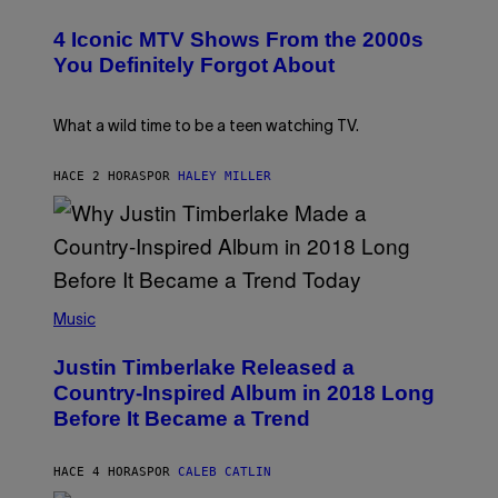
O
N
T
T
S
I
4 Iconic MTV Shows From the 2000s
O
)
V
:
You Definitely Forgot About
A
P
L
E
)
T
E
What a wild time to be a teen watching TV.
R
K
R
HACE 2 HORAS
POR
HALEY MILLER
A
M
E
R
/
G
E
(
T
P
Music
T
H
Y
O
I
Justin Timberlake Released a
T
M
O
Country-Inspired Album in 2018 Long
A
B
G
Before It Became a Trend
Y
E
C
S
H
R
HACE 4 HORAS
POR
CALEB CATLIN
I