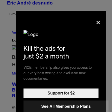
Eric André desnudo
10.25.16
POR
ANDREW NUNES
×
Nuevo
Más antiguo
Ver todo
Lo más reciente
Kill the ads for
just $2 a month
VICE membership also gives you access to
(
our very best writing and exclusive new
P
Music
H
documentaries.
O
Why A$AP Mob Will Never Fully Get
T
O
Back Together, According to A$AP
B
Support for $2
Rocky
Y
N
O
See All Membership Plans
A
HACE 32 MINUTOS
POR
CALEB CATLIN
M