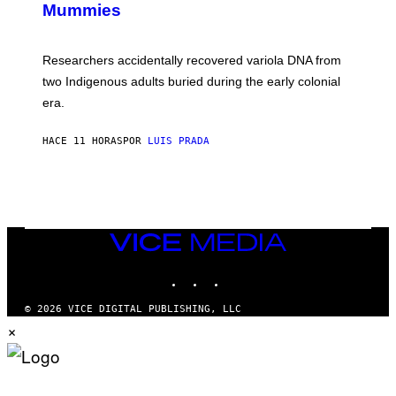
I
Mummies
U
M
C
A
H
G
O
Researchers accidentally recovered variola DNA from
E
L
S
D
two Indigenous adults buried during the early colonial
E
era.
R
C
H
HACE 11 HORAS
POR
LUIS PRADA
I
L
E
A
N
M
U
M
VICE
M
MEDIA
Y
INSTAGRAM
TIKTOK
YOUTUBE
T
H
A
© 2026 VICE DIGITAL PUBLISHING, LLC
N
×
T
H
O
S
E
I