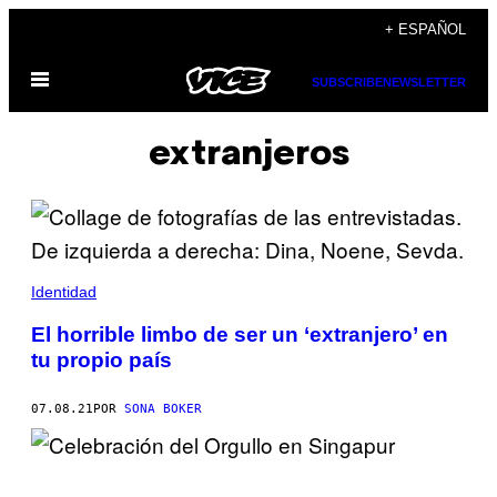
Saltar
+ ESPAÑOL
al
Abrir
contenido
SUBSCRIBE
NEWSLETTER
Menú
extranjeros
Identidad
El horrible limbo de ser un ‘extranjero’ en
tu propio país
07.08.21
POR
SONA BOKER