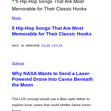
E
E
S
(
A
P
Music
H
O
5 Hip-Hop Songs That Are Most
T
O
Memorable for Their Classic Hooks
B
Y
S
HACE 10 HORAS
POR
CALEB CATLIN
T
E
V
E
P
G
H
Science
R
O
A
T
Why NASA Wants to Send a Laser-
N
O
I
:
Powered Drone Into Caves Beneath
T
N
the Moon
Z
A
/
S
W
A
I
;
The LUX concept would use a fiber-optic tether to
R
D
E
R
explore lunar caves that could shelter future moon
I
P
M
bases.
I