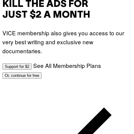
KILL THE ADS FOR
N
Q
JUST $2 A MONTH
U
E
S
T
VICE membership also gives you access to our
I
O
very best writing and exclusive new
N
.
documentaries.
P
H
O
T
See All Membership Plans
Support for $2
O
:
Or, continue for free
M
A
R
T
I
N
B
E
R
N
E
T
T