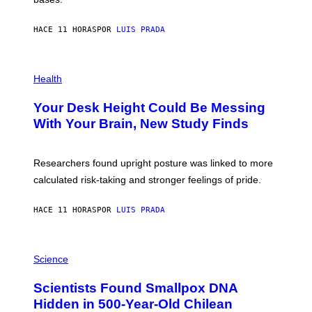
A
X
G
E
E
HACE 11 HORAS
POR
LUIS PRADA
L
)
/
G
E
P
T
H
Health
T
O
Y
T
I
Your Desk Height Could Be Messing
O
M
:
With Your Brain, New Study Finds
A
B
G
A
E
T
S
U
Researchers found upright posture was linked to more
H
calculated risk-taking and stronger feelings of pride.
A
N
T
HACE 11 HORAS
POR
LUIS PRADA
O
K
E
R
A
/
M
Science
G
U
E
C
Scientists Found Smallpox DNA
T
H
T
,
Hidden in 500-Year-Old Chilean
Y
M