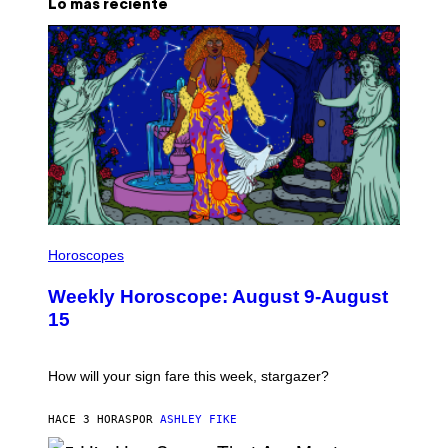
Lo más reciente
I
L
Horoscopes
L
U
Weekly Horoscope: August 9-August
S
T
15
R
A
T
I
How will your sign fare this week, stargazer?
O
N
B
HACE 3 HORAS
POR
ASHLEY FIKE
Y
R