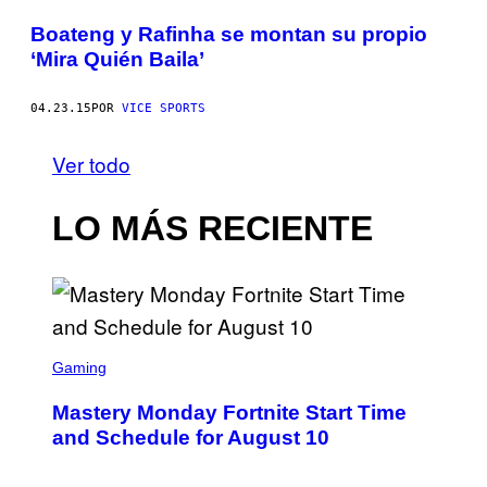
Boateng y Rafinha se montan su propio
‘Mira Quién Baila’
04.23.15
POR
VICE SPORTS
Ver todo
LO MÁS RECIENTE
S
C
Gaming
R
E
Mastery Monday Fortnite Start Time
E
N
and Schedule for August 10
S
H
O