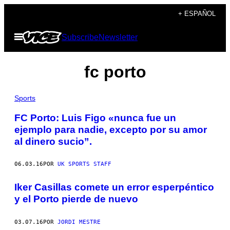
Saltar
+ ESPAÑOL
al
Abrir
Subscribe
Newsletter
contenido
Menú
fc porto
Sports
FC Porto: Luis Figo «nunca fue un
ejemplo para nadie, excepto por su amor
al dinero sucio”.
06.03.16
POR
UK SPORTS STAFF
Iker Casillas comete un error esperpéntico
y el Porto pierde de nuevo
03.07.16
POR
JORDI MESTRE