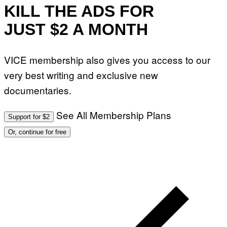
T
KILL THE ADS FOR
T
Y
JUST $2 A MONTH
I
M
A
G
VICE membership also gives you access to our
E
S
very best writing and exclusive new
F
O
documentaries.
R
L
I
V
See All Membership Plans
Support for $2
E
N
Or, continue for free
A
T
I
O
N
)