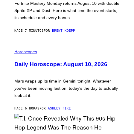
T
Fortnite Mastery Monday returns August 10 with double
:
Sprite XP and Dust. Here is what time the event starts,
E
P
its schedule and every bonus.
I
C
G
HACE 7 MINUTOS
POR
BRENT KOEPP
A
M
E
I
S
L
Horoscopes
L
U
Daily Horoscope: August 10, 2026
S
T
R
A
Mars wraps up its time in Gemini tonight. Whatever
T
I
you’ve been moving fast on, today’s the day to actually
O
look at it.
N
B
Y
HACE 6 HORAS
POR
ASHLEY FIKE
R
E
E
S
A
.