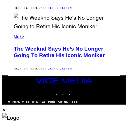
I
G
M
HACE 14 HORAS
POR
CALEB CATLIN
E
M
)
O
S
E
N
(
F
P
Music
E
H
L
O
D
The Weeknd Says He’s No Longer
T
E
O
Going To Retire His Iconic Moniker
R
B
/
Y
G
P
E
HACE 15 HORAS
POR
CALEB CATLIN
E
T
D
T
R
VICE
Y
O
I
MEDIA
B
M
INSTAGRAM
TIKTOK
YOUTUBE
E
A
C
G
E
E
© 2026 VICE DIGITAL PUBLISHING, LLC
R
S
×
R
)
A
/
G
E