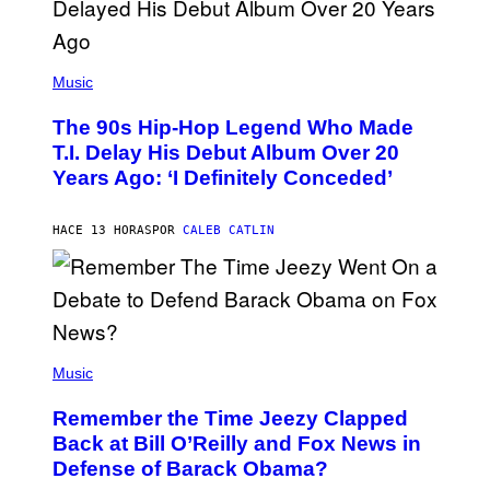
(
P
Music
H
O
The 90s Hip-Hop Legend Who Made
T
O
T.I. Delay His Debut Album Over 20
B
Years Ago: ‘I Definitely Conceded’
Y
J
O
H
HACE 13 HORAS
POR
CALEB CATLIN
N
N
Y
N
U
N
E
(
Z
P
Music
/
H
W
O
I
Remember the Time Jeezy Clapped
T
R
O
Back at Bill O’Reilly and Fox News in
E
B
I
Defense of Barack Obama?
Y
M
T
A