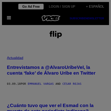
Saltar
Go Ad Free
LOGIN / SIGN UP
+ ESPAÑOL
al
Abrir
contenido
SUBSCRIBE
NEWSLETTER
Menú
flip
Actualidad
Entrevistamos a @AlvaroUribeVeI, la
cuenta ‘fake’ de Álvaro Uribe en Twitter
03.09.18
POR
EMMANUEL VARGAS
AND
CÉSAR ROJAS
¿Cuánto tuvo que ver el Esmad con la