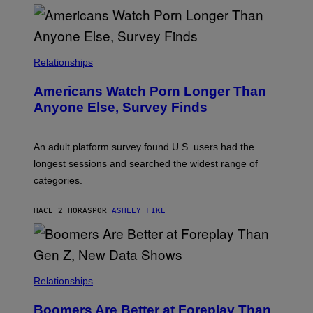
O
U
R
I
S
/
Relationships
W
I
Americans Watch Porn Longer Than
R
E
Anyone Else, Survey Finds
I
M
A
G
An adult platform survey found U.S. users had the
E
longest sessions and searched the widest range of
categories.
HACE 2 HORAS
POR
ASHLEY FIKE
Relationships
Boomers Are Better at Foreplay Than