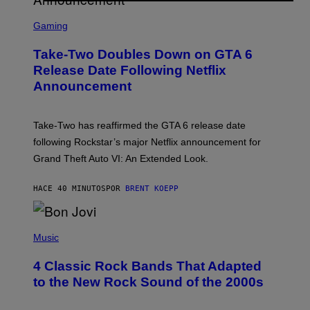
S
C
Gaming
R
E
Take-Two Doubles Down on GTA 6
E
N
Release Date Following Netflix
S
Announcement
H
O
T
:
Take-Two has reaffirmed the GTA 6 release date
R
O
following Rockstar’s major Netflix announcement for
C
Grand Theft Auto VI: An Extended Look.
K
S
T
HACE 40 MINUTOS
POR
BRENT KOEPP
A
R
G
A
P
M
H
Music
E
O
S
T
4 Classic Rock Bands That Adapted
O
B
to the New Rock Sound of the 2000s
Y
F
R