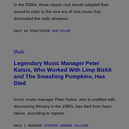
A
In the 2000s, these classic rock bands adapted their
N
sound to cater to the new era of rock music that
K
M
dominated the radio airwaves.
I
C
E
HACE 48 MINUTOS
POR
DAN MILAM
L
O
T
P
T
H
Music
A
O
/
T
I
Legendary Music Manager Peter
O
M
B
A
Katsis, Who Worked With Limp Bizkit
Y
G
and The Smashing Pumpkins, Has
D
E
I
D
Died
M
I
I
R
T
E
R
C
Iconic music manager Peter Katsis, who is credited with
I
T
discovering Ministry in the 1980s, has died from heart
O
S
failure, according to reports.
K
A
M
HACE 1 HORA
POR
STEPHEN ANDREW GALIHER
B