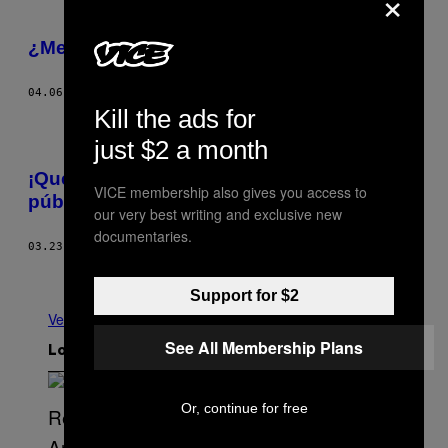
×
¿Medios enmermelados y azucarados?
04.06.17
POR
EMMANUEL VARGAS PENAGOS *
Kill the ads for
just $2 a month
¡Que nos dejen acceder a la información
VICE membership also gives you access to
pública sin excusas!
our very best writing and exclusive new
documentaries.
03.23.17
POR
CÉSAR ROJAS ÁNGEL*
Más antiguo
Support for $2
Ver todo
See All Membership Plans
Lo más reciente
Or, continue for free