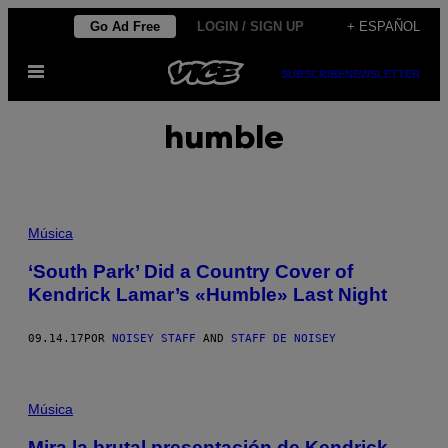
Saltar
Go Ad Free
LOGIN / SIGN UP
+ ESPAÑOL
al
Abrir
contenido
SUBSCRIBE
NEWSLETTER
Menú
humble
Música
‘South Park’ Did a Country Cover of
Kendrick Lamar’s «Humble» Last Night
09.14.17
POR
NOISEY STAFF
AND
STAFF DE NOISEY
Música
Mira la brutal presentación de Kendrick