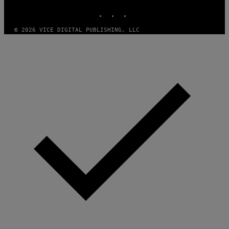
T
INSTAGRAM
TIKTOK
YOUTUBE
T
Y
I
© 2026 VICE DIGITAL PUBLISHING, LLC
M
A
G
E
S