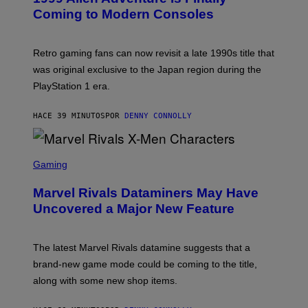
N
Coming to Modern Consoles
S
H
O
T
Retro gaming fans can now revisit a late 1990s title that
:
was original exclusive to the Japan region during the
A
S
PlayStation 1 era.
C
I
I
HACE 39 MINUTOS
POR
DENNY CONNOLLY
S
C
Gaming
R
E
Marvel Rivals Dataminers May Have
E
N
Uncovered a Major New Feature
S
H
O
T
The latest Marvel Rivals datamine suggests that a
:
brand-new game mode could be coming to the title,
N
E
along with some new shop items.
T
E
A