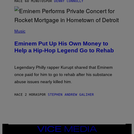
HACE 60 MINUTOS
POR
DENNY CONNOLLY
S
E
,
M
A
P
R
H
Music
V
O
E
T
L
Eminem Put Up His Own Money to
O
B
Help a Hip-Hop Legend Go to Rehab
Y
A
A
R
Legendary Philly rapper Kurupt shared that Eminem
O
once paid for him to go to rehab after his substance
N
J
abuse issues nearly killed him.
.
T
H
HACE 2 HORAS
POR
STEPHEN ANDREW GALIHER
O
R
N
T
O
N
/
VICE
G
MEDIA
E