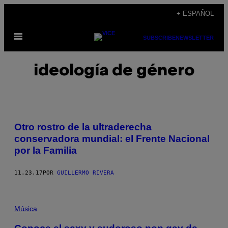
Saltar
+ ESPAÑOL
al
Abrir
contenido
SUBSCRIBE
NEWSLETTER
Menú
ideología de género
Otro rostro de la ultraderecha
conservadora mundial: el Frente Nacional
por la Familia
11.23.17
POR
GUILLERMO RIVERA
Música