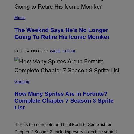
S
E
N
(
F
P
Music
E
H
L
O
D
The Weeknd Says He’s No Longer
T
E
O
Going To Retire His Iconic Moniker
R
B
/
Y
G
P
E
HACE 14 HORAS
POR
CALEB CATLIN
E
T
D
T
R
Y
O
I
B
M
E
S
A
C
C
G
Gaming
E
R
E
R
E
S
How Many Sprites Are in Fortnite?
R
E
)
A
N
Complete Chapter 7 Season 3 Sprite
/
S
List
G
H
E
O
T
T
T
:
Here is the complete and final Fortnite Sprite list for
Y
E
I
P
Chapter 7 Season 3, including every collectible variant
M