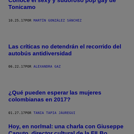
Conoce el sexy y sudoroso pop gay de
Tonicamo
10.25.17
POR
MARTÍN GONZÁLEZ SÁNCHEZ
Las críticas no detendrán el recorrido del
autobús antidiversidad
06.22.17
POR
ALEXANDRA GAZ
¿Qué pueden esperar las mujeres
colombianas en 2017?
01.27.17
POR
TANIA TAPIA JÁUREGUI
Hoy, en nor/mal: una charla con Giuseppe
Caputo, director cultural de la FILBo