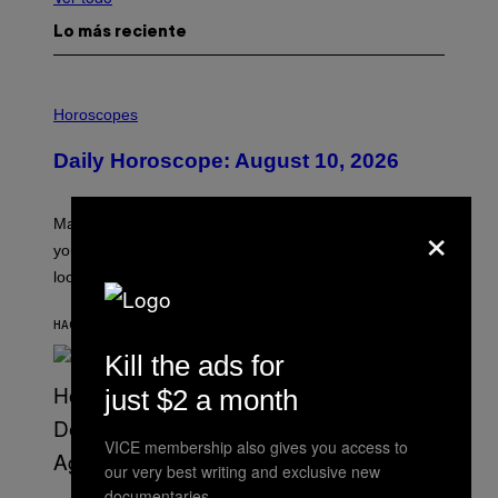
Lo más reciente
I
L
Horoscopes
L
U
Daily Horoscope: August 10, 2026
S
T
R
A
×
Mars wraps up its time in Gemini tonight. Whatever
T
I
you’ve been moving fast on, today’s the day to actually
O
look at it.
N
B
Y
HACE 5 HORAS
POR
ASHLEY FIKE
R
E
Kill the ads for
E
S
just $2 a month
A
.
VICE membership also gives you access to
our very best writing and exclusive new
(
documentaries.