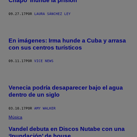
Chapo’ inunde la prisión
09.27.17
POR
LAURA SÁNCHEZ LEY
En imágenes: Irma hunde a Cuba y arrasa
con sus centros turísticos
09.11.17
POR
VICE NEWS
Venecia podría desaparecer bajo el agua
dentro de un siglo
03.10.17
POR
AMY WALKER
Música
Vandel debuta en Discos Nutabe con una
‘Inundación’ de house