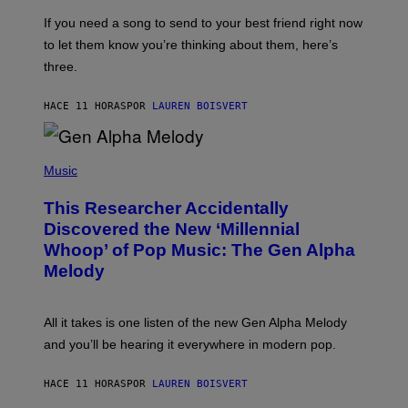
Y
E
I
V
If you need a song to send to your best friend right now
M
I
A
to let them know you’re thinking about them, here’s
N
G
W
three.
E
I
S
N
T
HACE 11 HORAS
POR
LAUREN BOISVERT
E
R
/
(
G
P
Music
E
H
T
O
T
This Researcher Accidentally
T
Y
O
I
Discovered the New ‘Millennial
B
M
Whoop’ of Pop Music: The Gen Alpha
Y
A
T
G
Melody
A
E
Y
S
L
F
O
O
All it takes is one listen of the new Gen Alpha Melody
R
R
and you’ll be hearing it everywhere in modern pop.
H
R
I
A
L
D
HACE 11 HORAS
POR
LAUREN BOISVERT
L
I
/
O