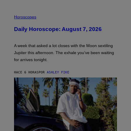
I
L
Horoscopes
L
U
Daily Horoscope: August 7, 2026
S
T
R
A
A week that asked a lot closes with the Moon sextiling
T
I
Jupiter this afternoon. The exhale you’ve been waiting
O
for arrives tonight.
N
B
Y
HACE 6 HORAS
POR
ASHLEY FIKE
R
E
E
S
A
.