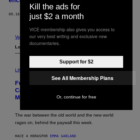
enclave polígamo
Kill the ads for
just $2 a month
09.16.15
POR
VICE NEWS
Más antiguo
VICE membership also gives you access to
our very best writing and exclusive new
Ver todo
documentaries.
Lo más reciente
Support for $2
I
M
Life
A
See All Membership Plans
G
Fully-Automated Luxury Space
E
:
Capitalism—This Week on VICE:
N
Members Only
Or, continue for free
I
C
K
D
The war between the old world and the new world
O
V
rages on, behind the paywall this week.
E
HACE 4 HORAS
POR
EMMA GARLAND