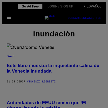
Saltar
Go Ad Free
LOGIN / SIGN UP
+ ESPAÑOL
al
Abrir
contenido
SUBSCRIBE
NEWSLETTER
Menú
inundación
Sexo
Este libro muestra la inquietante calma de
la Venecia inundada
01.24.20
POR
VINCENZO LIGRESTI
Autoridades de EEUU temen que ‘El