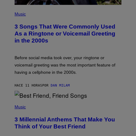
P
H
Music
O
T
3 Songs That Were Commonly Used
O
B
As a Ringtone or Voicemail Greeting
Y
in the 2000s
G
R
E
G
Before social media took over, your ringtone or
O
R
voicemail greeting was the most important feature of
Y
having a cellphone in the 2000s.
B
O
J
HACE 11 HORAS
POR
DAN MILAM
O
R
Q
U
P
E
H
Music
Z
O
/
T
G
3 Millennial Anthems That Make You
O
E
B
Think of Your Best Friend
T
Y
T
K