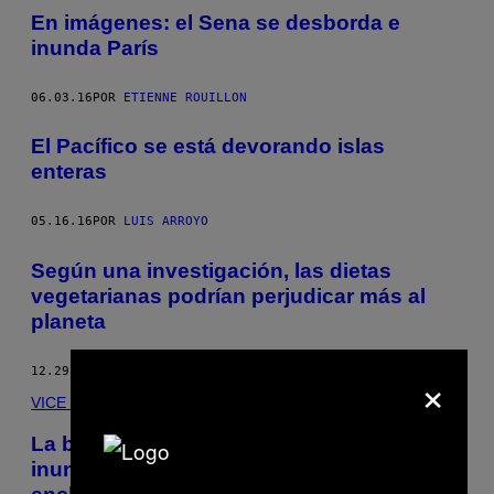
En imágenes: el Sena se desborda e
inunda París
06.03.16
POR
ETIENNE ROUILLON
El Pacífico se está devorando islas
enteras
05.16.16
POR
LUIS ARROYO
Según una investigación, las dietas
vegetarianas podrían perjudicar más al
planeta
×
12.29.15
POR
MUNCHIES STAFF
VICE World News
La búsqueda de supervivientes de una
inundación en EEUU centrada en un