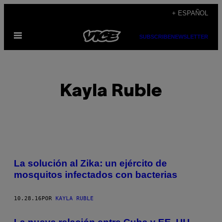
Saltar
+ ESPAÑOL
al
Abrir
contenido
SUBSCRIBE
NEWSLETTER
Menú
Kayla Ruble
POSTS
La solución al Zika: un ejército de
BY
mosquitos infectados con bacterias
THIS
10.28.16
POR
KAYLA RUBLE
AUTHOR