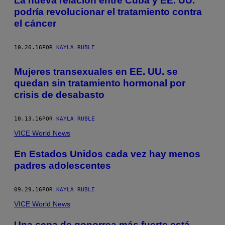
La nueva relación entre Cuba y EE. UU.
podría revolucionar el tratamiento contra
el cáncer
10.26.16
POR
KAYLA RUBLE
Mujeres transexuales en EE. UU. se
quedan sin tratamiento hormonal por
crisis de desabasto
10.13.16
POR
KAYLA RUBLE
VICE World News
En Estados Unidos cada vez hay menos
padres adolescentes
09.29.16
POR
KAYLA RUBLE
VICE World News
Una cepa de gonorrea más fuerte está