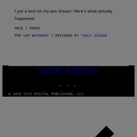
K
G
I
E
I put a lock on my sex drawer. Here’s what actually
F
)
O
happened.
R
V
HACE 7 HORAS
I
C
POR
SAM WATANUKI
| REVIEWED BY
YSOLT USIGAN
E
VICE
MEDIA
INSTAGRAM
TIKTOK
YOUTUBE
© 2026 VICE DIGITAL PUBLISHING, LLC