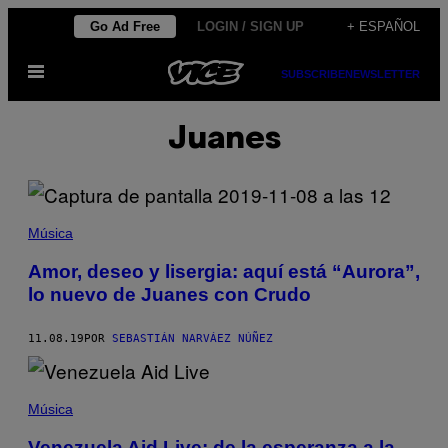
Saltar
Go Ad Free
LOGIN / SIGN UP
+ ESPAÑOL
al
Abrir
contenido
SUBSCRIBE
NEWSLETTER
Menú
Juanes
Música
Amor, deseo y lisergia: aquí está “Aurora”,
lo nuevo de Juanes con Crudo
11.08.19
POR
SEBASTIÁN NARVÁEZ NÚÑEZ
Música
Venezuela Aid Live: de la esperanza a la