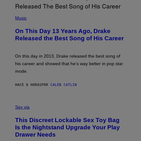
G
I
E
A
T
(
N
T
P
Music
W
Y
H
A
I
O
L
On This Day 13 Years Ago, Drake
M
T
D
A
O
I
Released the Best Song of His Career
G
B
E
E
Y
/
S
G
G
)
A
E
On this day in 2013, Drake released the best song of
R
T
his career and showed that he’s way better in pop star
Y
T
G
Y
mode.
E
I
R
M
S
A
HACE 6 HORAS
POR
CALEB CATLIN
H
G
O
E
F
S
S
F
A
Sex via
/
M
W
W
I
This Discreet Lockable Sex Toy Bag
A
R
T
E
Is the Nightstand Upgrade Your Play
A
I
Drawer Needs
N
M
U
A