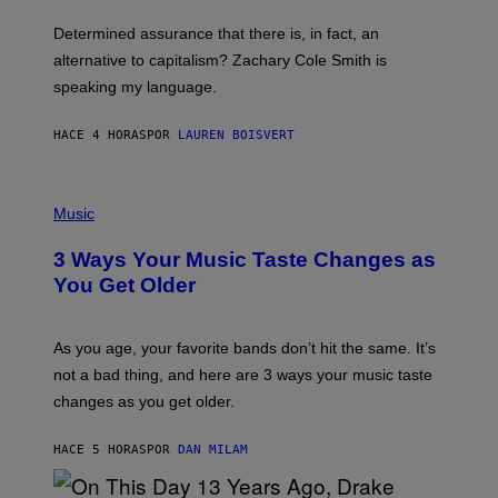
O
E
B
S
Determined assurance that there is, in fact, an
E
R
alternative to capitalism? Zachary Cole Smith is
T
speaking my language.
O
P
A
HACE 4 HORAS
POR
LAUREN BOISVERT
N
U
C
C
P
I
H
Music
–
O
C
T
O
3 Ways Your Music Taste Changes as
O
R
I
You Get Older
B
L
I
L
S
U
/
S
As you age, your favorite bands don’t hit the same. It’s
C
T
O
not a bad thing, and here are 3 ways your music taste
R
R
A
changes as you get older.
B
T
I
I
S
O
HACE 5 HORAS
POR
DAN MILAM
V
N
I
B
A
Y