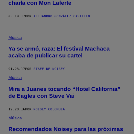
charla con Mon Laferte
05.19.17
POR
ALEJANDRO GONZÁLEZ CASTILLO
F
O
Música
T
O
Ya se armó, raza: El festival Machaca
V
acaba de publicar su cartel
Í
A
E
L
01.23.17
POR
STAFF DE NOISEY
F
A
Música
C
E
Mira a Juanes tocando “Hotel California”
B
de Eagles con Steve Vai
O
O
K
D
12.28.16
POR
NOISEY COLOMBIA
E
L
Música
F
E
Recomendados Noisey para las próximas
S