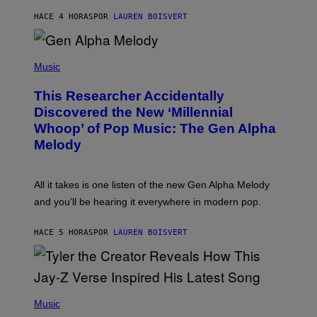
N
T
HACE 4 HORAS
POR
LAUREN BOISVERT
E
R
/
(
G
P
Music
E
H
T
O
T
This Researcher Accidentally
T
Y
O
I
Discovered the New ‘Millennial
B
M
Whoop’ of Pop Music: The Gen Alpha
Y
A
T
G
Melody
A
E
Y
S
L
F
O
O
All it takes is one listen of the new Gen Alpha Melody
R
R
and you’ll be hearing it everywhere in modern pop.
H
R
I
A
L
D
HACE 5 HORAS
POR
LAUREN BOISVERT
L
I
/
O
G
D
E
I
T
S
T
N
P
Y
E
H
Music
I
Y
O