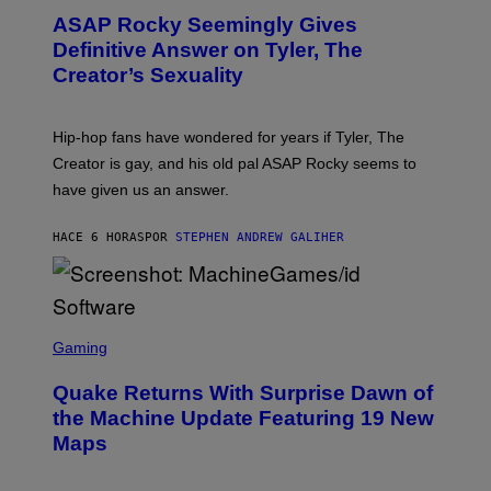
M
T
A
ASAP Rocky Seemingly Gives
O
G
B
Definitive Answer on Tyler, The
E
Y
S
Creator’s Sexuality
M
)
O
N
I
Hip-hop fans have wondered for years if Tyler, The
C
A
Creator is gay, and his old pal ASAP Rocky seems to
S
have given us an answer.
C
H
I
HACE 6 HORAS
POR
STEPHEN ANDREW GALIHER
P
P
E
R
/
G
S
E
C
Gaming
T
R
T
E
Y
Quake Returns With Surprise Dawn of
E
I
N
the Machine Update Featuring 19 New
M
S
A
Maps
H
G
O
E
T
S