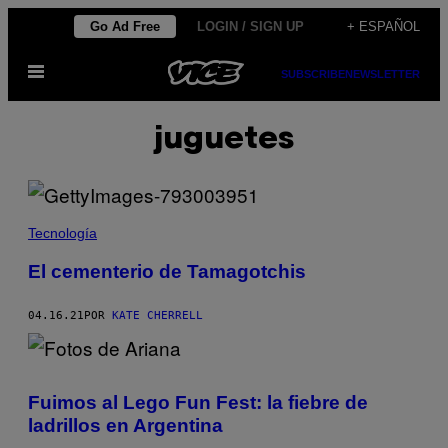
Saltar
Go Ad Free
LOGIN / SIGN UP
+ ESPAÑOL
al
Abrir
contenido
SUBSCRIBE
NEWSLETTER
Menú
juguetes
Tecnología
El cementerio de Tamagotchis
04.16.21
POR
KATE CHERRELL
Fuimos al Lego Fun Fest: la fiebre de
ladrillos en Argentina