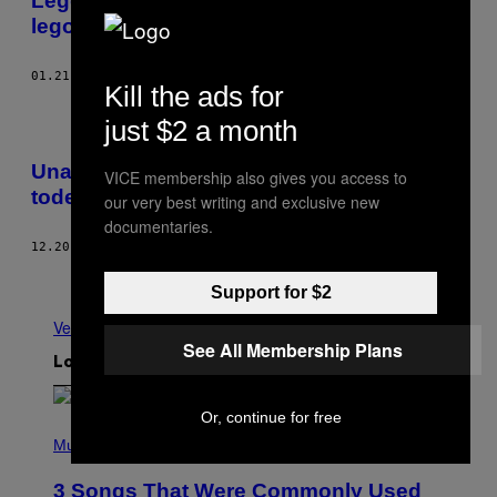
Lego desautoriza un nuevo bar hecho de
legos
01.21.18
POR
MAYUKH SEN
Kill the ads for
just $2 a month
Una Navidad mejor para todas, todos y
VICE membership also gives you access to
todes
our very best writing and exclusive new
documentaries.
12.20.17
POR
MATI GONZÁLEZ GIL
Más antiguo
Support for $2
Ver todo
See All Membership Plans
Lo más reciente
Or, continue for free
P
H
Music
O
T
3 Songs That Were Commonly Used
O