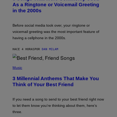
B
As a Ringtone or Voicemail Greeting
Y
in the 2000s
G
R
E
G
Before social media took over, your ringtone or
O
R
voicemail greeting was the most important feature of
Y
having a cellphone in the 2000s.
B
O
J
HACE 4 HORAS
POR
DAN MILAM
O
R
Q
U
P
E
H
Music
Z
O
/
T
G
3 Millennial Anthems That Make You
O
E
B
Think of Your Best Friend
T
Y
T
K
Y
E
I
V
If you need a song to send to your best friend right now
M
I
A
to let them know you’re thinking about them, here’s
N
G
W
three.
E
I
S