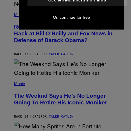
N
E
(
Z
P
Music
/
Or, continue for free
H
W
O
I
Remember the Time Jeezy Clapped
T
R
O
Back at Bill O’Reilly and Fox News in
E
B
I
Defense of Barack Obama?
Y
M
T
A
I
G
M
HACE 12 HORAS
POR
CALEB CATLIN
E
M
)
O
S
E
N
(
F
P
Music
E
H
L
O
D
The Weeknd Says He’s No Longer
T
E
O
Going To Retire His Iconic Moniker
R
B
/
Y
G
P
E
HACE 14 HORAS
POR
CALEB CATLIN
E
T
D
T
R
Y