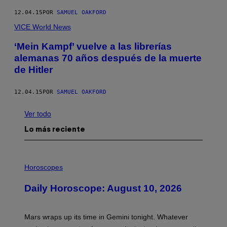
12.04.15
POR
SAMUEL OAKFORD
VICE World News
‘Mein Kampf’ vuelve a las librerías
alemanas 70 años después de la muerte
de Hitler
12.04.15
POR
SAMUEL OAKFORD
Ver todo
Lo más reciente
I
L
Horoscopes
L
U
Daily Horoscope: August 10, 2026
S
T
R
A
Mars wraps up its time in Gemini tonight. Whatever
T