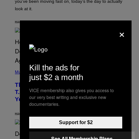
I
you’ve been moving fast on, today’s the day to actually
O
look at it.
N
B
Y
HACE 5 HORAS
POR
ASHLEY FIKE
R
×
E
E
S
A
.
Kill the ads for
(
P
Music
just $2 a month
H
O
The 90s Hip-Hop Legend Who Made
T
VICE membership also gives you access to
O
T.I. Delay His Debut Album Over 20
B
our very best writing and exclusive new
Years Ago: ‘I Definitely Conceded’
Y
documentaries.
J
O
H
HACE 11 HORAS
POR
CALEB CATLIN
N
Support for $2
N
Y
N
U
See All Membership Plans