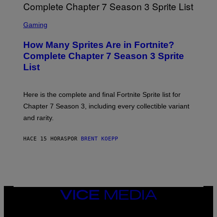
O
I
B
M
E
S
A
C
C
G
Gaming
E
R
E
R
E
S
How Many Sprites Are in Fortnite?
R
E
)
A
N
Complete Chapter 7 Season 3 Sprite
/
S
List
G
H
E
O
T
T
T
:
Here is the complete and final Fortnite Sprite list for
Y
E
I
P
Chapter 7 Season 3, including every collectible variant
M
I
A
and rarity.
C
G
G
E
A
S
HACE 15 HORAS
POR
BRENT KOEPP
M
F
E
O
S
R
L
I
V
E
VICE
N
MEDIA
A
T
INSTAGRAM
TIKTOK
YOUTUBE