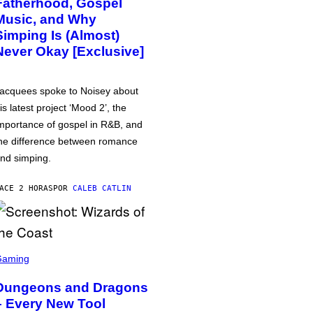
Fatherhood, Gospel
Music, and Why
Simping Is (Almost)
Never Okay [Exclusive]
acquees spoke to Noisey about
is latest project ‘Mood 2’, the
mportance of gospel in R&B, and
he difference between romance
nd simping.
ACE 2 HORAS
POR
CALEB CATLIN
Gaming
Dungeons and Dragons
– Every New Tool