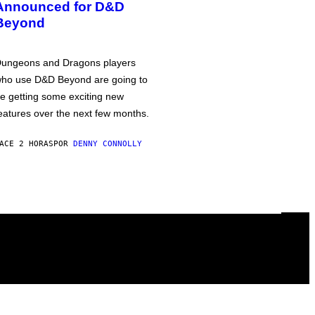
Announced for D&D
Beyond
ungeons and Dragons players
ho use D&D Beyond are going to
e getting some exciting new
eatures over the next few months.
ACE 2 HORAS
POR
DENNY CONNOLLY