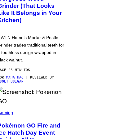
Grinder (That Looks
Like It Belongs in Your
Kitchen)
WTN Home’s Mortar & Pestle
rinder trades traditional teeth for
 toothless design wrapped in
lack walnut.
ACE 25 MINUTOS
POR
MAHA HAQ
| REVIEWED BY
SOLT USIGAN
Gaming
Pokémon GO Fire and
Ice Hatch Day Event