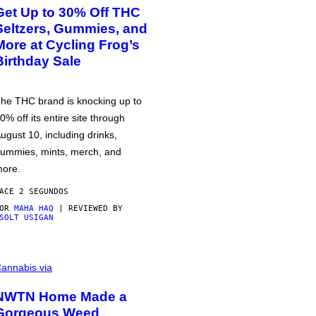
Get Up to 30% Off THC
Seltzers, Gummies, and
More at Cycling Frog’s
Birthday Sale
he THC brand is knocking up to
0% off its entire site through
ugust 10, including drinks,
ummies, mints, merch, and
ore.
ACE 2 SEGUNDOS
POR
MAHA HAQ
| REVIEWED BY
SOLT USIGAN
annabis via
NWTN Home Made a
Gorgeous Weed