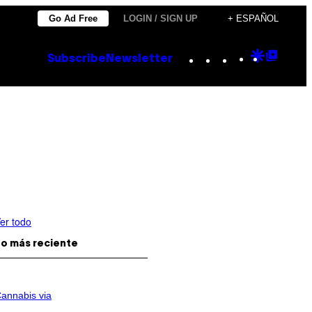
Go Ad Free
LOGIN / SIGN UP
+ ESPAÑOL
Instagram
TikTok
YouTube
Google
Goog
Subscribe
Newsletter
Discove
Top
Posts
er todo
o más reciente
annabis via