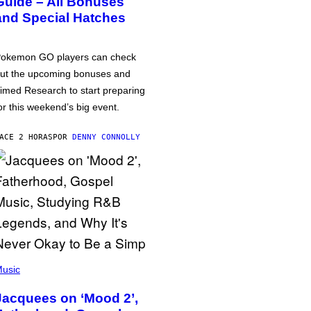
Guide – All Bonuses
and Special Hatches
okemon GO players can check
ut the upcoming bonuses and
imed Research to start preparing
or this weekend’s big event.
ACE 2 HORAS
POR
DENNY CONNOLLY
usic
Jacquees on ‘Mood 2’,