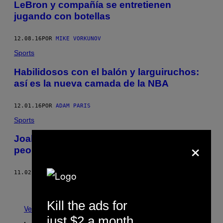
LeBron y compañía se entretienen
jugando con botellas
12.08.16
POR
MIKE VORKUNOV
Sports
Habilidosos con el balón y larguiruchos:
así es la nueva camada de la NBA
12.01.16
POR
ADAM PARIS
Sports
Joakim Noah se suma al podio de los
×
peores tiros en la historia de la NBA
11.02.16
POR
PATRICK SAUER
Más antiguo
Kill the ads for
Ver todo
just $2 a month