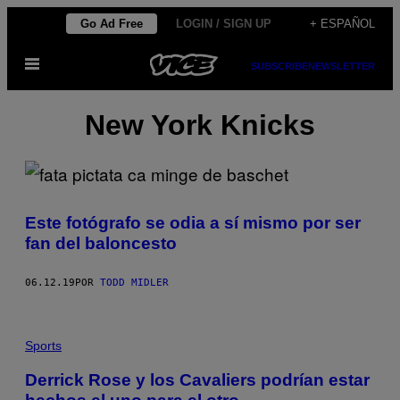
Saltar
Go Ad Free
LOGIN / SIGN UP
+ ESPAÑOL
al
Abrir
contenido
SUBSCRIBE
NEWSLETTER
Menú
New York Knicks
Este fotógrafo se odia a sí mismo por ser
fan del baloncesto
06.12.19
POR
TODD MIDLER
Sports
Derrick Rose y los Cavaliers podrían estar