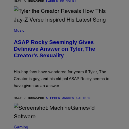
HACE 5 HORAS
POR
LAUREN BOISVERT
L
I
/
O
G
D
E
I
T
S
T
N
P
Y
E
H
Music
I
Y
O
M
T
A
ASAP Rocky Seemingly Gives
O
G
B
Definitive Answer on Tyler, The
E
Y
S
Creator’s Sexuality
M
)
O
N
I
Hip-hop fans have wondered for years if Tyler, The
C
A
Creator is gay, and his old pal ASAP Rocky seems to
S
have given us an answer.
C
H
I
HACE 7 HORAS
POR
STEPHEN ANDREW GALIHER
P
P
E
R
/
G
S
E
C
Gaming