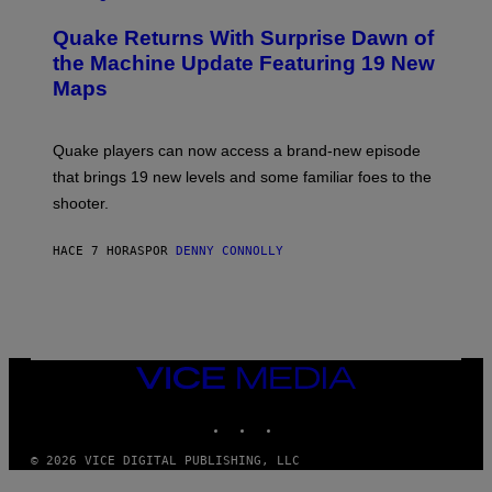
T
R
T
E
Y
Quake Returns With Surprise Dawn of
E
I
N
the Machine Update Featuring 19 New
M
S
A
Maps
H
G
O
E
T
S
:
Quake players can now access a brand-new episode
M
A
that brings 19 new levels and some familiar foes to the
C
shooter.
H
I
N
HACE 7 HORAS
POR
DENNY CONNOLLY
E
G
A
M
E
S
/
I
VICE
D
MEDIA
S
INSTAGRAM
TIKTOK
YOUTUBE
O
F
T
© 2026 VICE DIGITAL PUBLISHING, LLC
W
A