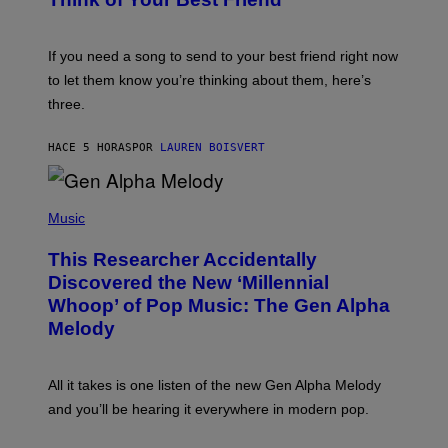
T
Y
T
K
Y
E
I
V
If you need a song to send to your best friend right now
M
I
A
to let them know you’re thinking about them, here’s
N
G
W
three.
E
I
S
N
T
HACE 5 HORAS
POR
LAUREN BOISVERT
E
R
/
(
G
P
Music
E
H
T
O
T
This Researcher Accidentally
T
Y
O
I
Discovered the New ‘Millennial
B
M
Whoop’ of Pop Music: The Gen Alpha
Y
A
T
G
Melody
A
E
Y
S
L
F
O
O
All it takes is one listen of the new Gen Alpha Melody
R
R
and you’ll be hearing it everywhere in modern pop.
H
R
I
A
L
D