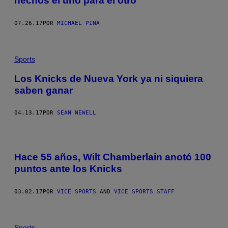
hechos el uno para el otro
07.26.17
POR
MICHAEL PINA
Sports
Los Knicks de Nueva York ya ni siquiera
saben ganar
04.13.17
POR
SEAN NEWELL
Hace 55 años, Wilt Chamberlain anotó 100
puntos ante los Knicks
03.02.17
POR
VICE SPORTS
AND
VICE SPORTS STAFF
Sports